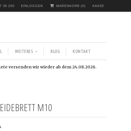
7 38 200
EINLOGGEN
WARENKORB (
0
)
KASSE
L
WEITERES
BLOG
KONTAKT
kete versenden wir wieder ab dem 24.08.2026.
EIDEBRETT M10
4