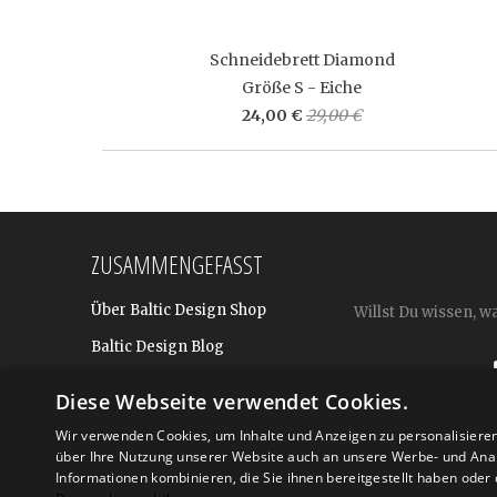
Schneidebrett Diamond
Größe S - Eiche
24,00 €
29,00 €
ZUSAMMENGEFASST
Über Baltic Design Shop
Willst Du wissen, w
Baltic Design Blog
Bekannt aus
Diese Webseite verwendet Cookies.
Presse
Wir verwenden Cookies, um Inhalte und Anzeigen zu personalisiere
über Ihre Nutzung unserer Website auch an unsere Werbe- und Anal
Für BtoB: Design Geschenke
Shop
Informationen kombinieren, die Sie ihnen bereitgestellt haben ode