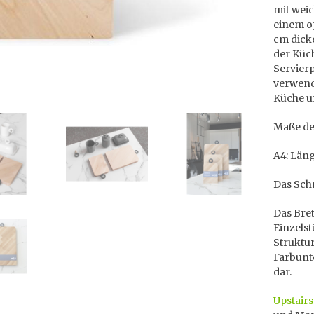
mit wei
einem op
cm dicke
der Küc
Servierp
verwend
Küche un
Maße de
A4: Läng
Das Schn
Das Bret
Einzelst
Struktur
Farbunt
dar.
Upstairs