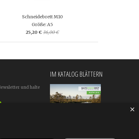
Schneidebrett M10
Größe: A5
25,20 €
36,00 €
IM KATALOG BLÄTTERN
Newsletter und halte
×