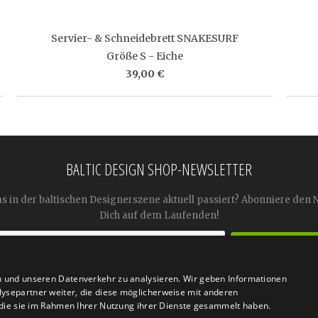
Servier- & Schneidebrett SNAKESURF
Größe S - Eiche
39,00 €
BALTIC DESIGN SHOP-NEWSLETTER
as in der baltischen Designerszene aktuell passiert? Abonniere den 
Dich auf dem Laufenden!
n und unseren Datenverkehr zu analysieren. Wir geben Informationen




ysepartner weiter, die diese möglicherweise mit anderen
r die sie im Rahmen Ihrer Nutzung ihrer Dienste gesammelt haben.