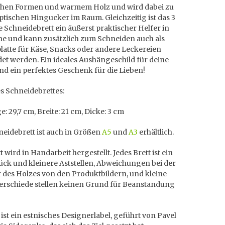
chen Formen und warmem Holz und wird dabei zu
tischen Hingucker im Raum. Gleichzeitig ist das 3
 Schneidebrett ein äußerst praktischer Helfer in
he und kann zusätzlich zum Schneiden auch als
latte für Käse, Snacks oder andere Leckereien
et werden. Ein ideales Aushängeschild für deine
d ein perfektes Geschenk für die Lieben!
s Schneidebrettes:
e: 29,7 cm, Breite: 21 cm, Dicke: 3 cm
eidebrett ist auch in Größen
A5
und
A3
erhältlich.
t wird in Handarbeit hergestellt. Jedes Brett ist ein
ück und kleinere Aststellen, Abweichungen bei der
 des Holzes von den Produktbildern, und kleine
erschiede stellen keinen Grund für Beanstandung
ist ein estnisches Designerlabel, geführt von Pavel