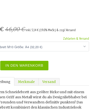
 €
46,00 €
inkl. 5,14 € (19.0% MwSt.) & zzgl. Versand
Zahlarten & Versand
IN DEN WARENKORB
eibung
Merkmale
Versand
em Schneidebrett aus geölter Birke und mit einem
en Griff aus Metall wirst du als Designliebhaber bei
Freunden und Verwandten definitiv punkten! Das
ebrett kombiniert den klassischen Industrielook