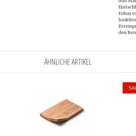
und Mari
Einfachh
Fokus vo
funktion
Formspra
den Benu
ÄHNLICHE ARTIKEL
SA