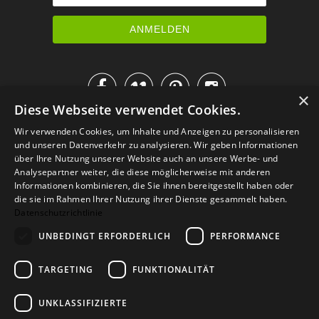




×
Diese Webseite verwendet Cookies.
IM KATALOG BLÄTTERN
Wir verwenden Cookies, um Inhalte und Anzeigen zu personalisieren
und unseren Datenverkehr zu analysieren. Wir geben Informationen
über Ihre Nutzung unserer Website auch an unsere Werbe- und
Analysepartner weiter, die diese möglicherweise mit anderen
Informationen kombinieren, die Sie ihnen bereitgestellt haben oder
die sie im Rahmen Ihrer Nutzung ihrer Dienste gesammelt haben.
Datenschutzrichtlinie
UNBEDINGT ERFORDERLICH
PERFORMANCE
TARGETING
FUNKTIONALITÄT
Versand
Zahlarten
Retoure
FAQ
AGB
Datenschutz
UNKLASSIFIZIERTE
Widerrufsformular
Impressum