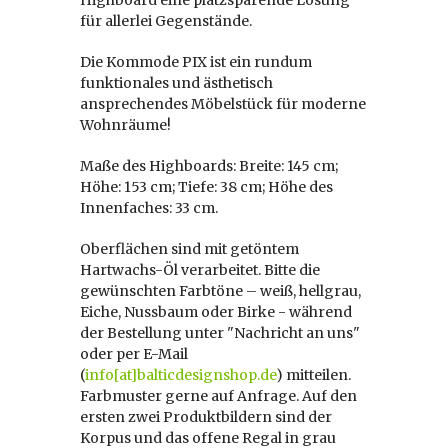
Highboard eine platzsparende Lösung
für allerlei Gegenstände.
Die Kommode PIX ist ein rundum
funktionales und ästhetisch
ansprechendes Möbelstück für moderne
Wohnräume!
Maße des Highboards: Breite: 145 cm;
Höhe: 153 cm; Tiefe: 38 cm; Höhe des
Innenfaches: 33 cm.
Oberflächen sind mit getöntem
Hartwachs-Öl verarbeitet. Bitte die
gewünschten Farbtöne – weiß, hellgrau,
Eiche, Nussbaum oder Birke - während
der Bestellung unter "Nachricht an uns"
oder per E-Mail
(
info[at]balticdesignshop.de
) mitteilen.
Farbmuster gerne auf Anfrage. Auf den
ersten zwei Produktbildern sind der
Korpus und das offene Regal in grau