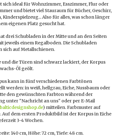
t sich ideal für Wohnzimmer, Esszimmer, Flur oder
mmer und bietet viel Stauraum für Bücher, Geschirr,
n, Kinderspielzeug... Also für alles, was schon länger
em eigenen Platz gesucht hat.
t drei Schubladen in der Mitte und an den Seiten
it jeweils einem Regalboden. Die Schubladen
 sich auf Metallschienen.
 und die Türen sind schwarz lackiert, der Korpus
wachs-Öl geölt.
pus kann in fünf verschiedenen Farbtönen
llt werden: in weiß, hellgrau, Eiche, Nussbaum oder
Bitte den gewünschten Farbton während der
ng unter "Nachricht an uns" oder per E-Mail
]balticdesignshop.de
) mitteilen. Farbmuster auf
 Auf dem ersten Produktbild ist der Korpus in Eiche
ieferzeit 3-4 Wochen.
eite: 140 cm, Höhe: 72 cm, Tiefe: 48 cm.