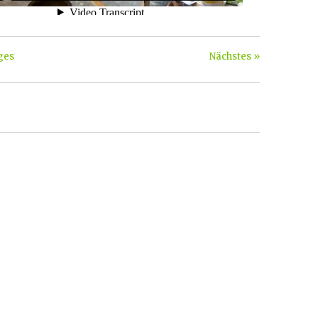
ges
Nächstes »