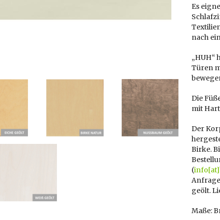
Es eigne
Schlafzi
Textilie
nach ein
„HUH“ ha
Türen m
bewegen
Die Füße
mit Hart
Der Kor
hergeste
Birke. 
Bestellu
(
info[at
Anfrage.
geölt. L
Maße: Br