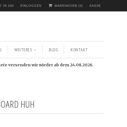
7 38 200
EINLOGGEN
WARENKORB (
0
)
KASSE
L
WEITERES
BLOG
KONTAKT
kete versenden wir wieder ab dem 24.08.2026.
BOARD HUH