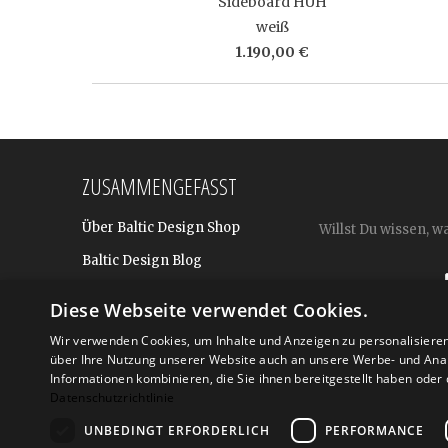
Sideboard HUH
weiß
1.190,00 €
ZUSAMMENGEFASST
Über Baltic Design Shop
Willst Du wissen, w
Baltic Design Blog
Bekannt aus
Diese Webseite verwendet Cookies.
Presse
Wir verwenden Cookies, um Inhalte und Anzeigen zu personalisiere
über Ihre Nutzung unserer Website auch an unsere Werbe- und Anal
Für BtoB: Design Geschenke
Shop
Informationen kombinieren, die Sie ihnen bereitgestellt haben ode
Datenschutzrichtlinie
UNBEDINGT ERFORDERLICH
PERFORMANCE