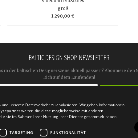
Sideboard SoSixties
groß
1.290,00 €
BALTIC DESIGN SHOP-NEWSLETTER
as in der baltischen Designerszene aktuell passiert? Abonniere den 
Dich auf dem Laufenden!
n und unseren Datenverkehr zu analysieren. Wir geben Informationen




ysepartner weiter, die diese möglicherweise mit anderen
r die sie im Rahmen Ihrer Nutzung ihrer Dienste gesammelt haben.
TARGETING
FUNKTIONALITÄT