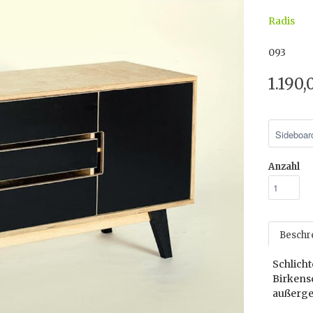
Radis
093
1.190
Anzahl
Beschr
Schlicht
Birkensc
außerge