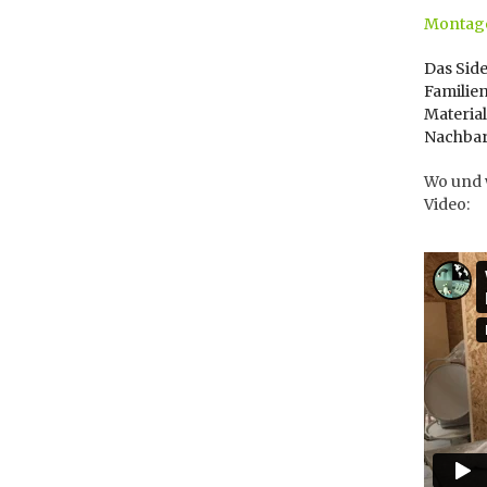
Montage
Das Sid
Famili
Material
Nachbar
Wo und w
Video: