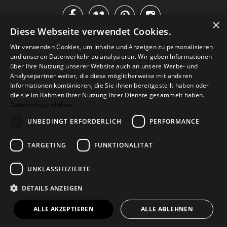




×
Diese Webseite verwendet Cookies.
IM KATALOG BLÄTTERN
Wir verwenden Cookies, um Inhalte und Anzeigen zu personalisieren
und unseren Datenverkehr zu analysieren. Wir geben Informationen
über Ihre Nutzung unserer Website auch an unsere Werbe- und
Analysepartner weiter, die diese möglicherweise mit anderen
Informationen kombinieren, die Sie ihnen bereitgestellt haben oder
die sie im Rahmen Ihrer Nutzung ihrer Dienste gesammelt haben.
Datenschutzrichtlinie
UNBEDINGT ERFORDERLICH
PERFORMANCE
TARGETING
FUNKTIONALITÄT
Versand
Zahlarten
Retoure
FAQ
AGB
Datenschutz
UNKLASSIFIZIERTE
Widerrufsformular
Impressum
DETAILS ANZEIGEN
© 2026
Baltic Design Shop
. Baltic Design Shop
ALLE AKZEPTIEREN
ALLE ABLEHNEN