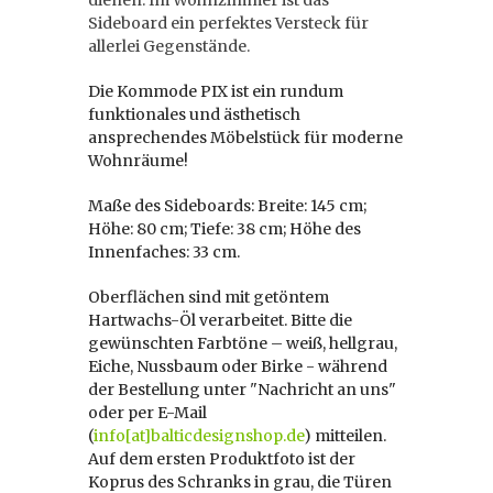
dienen. Im Wohnzimmer ist das
Sideboard ein perfektes Versteck für
allerlei Gegenstände.
Die Kommode PIX ist ein rundum
funktionales und ästhetisch
ansprechendes Möbelstück für moderne
Wohnräume!
Maße des Sideboards: Breite: 145 cm;
Höhe: 80 cm; Tiefe: 38 cm; Höhe des
Innenfaches: 33 cm.
Oberflächen sind mit getöntem
Hartwachs-Öl verarbeitet. Bitte die
gewünschten Farbtöne – weiß, hellgrau,
Eiche, Nussbaum oder Birke - während
der Bestellung unter "Nachricht an uns"
oder per E-Mail
(
info[at]balticdesignshop.de
) mitteilen.
Auf dem ersten Produktfoto ist der
Koprus des Schranks in grau, die Türen