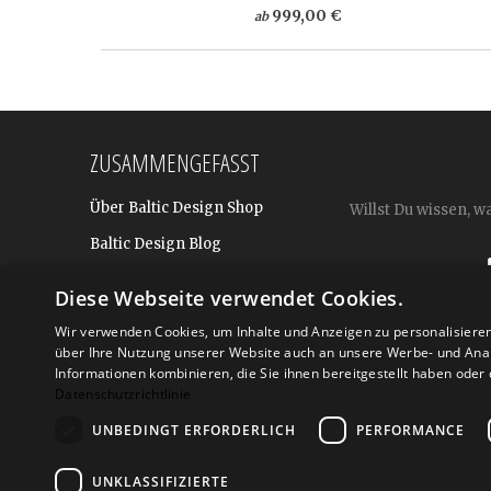
999,00 €
ab
ZUSAMMENGEFASST
Über Baltic Design Shop
Willst Du wissen, w
Baltic Design Blog
Bekannt aus
Diese Webseite verwendet Cookies.
Presse
Wir verwenden Cookies, um Inhalte und Anzeigen zu personalisiere
über Ihre Nutzung unserer Website auch an unsere Werbe- und Anal
Für BtoB: Design Geschenke
Shop
Informationen kombinieren, die Sie ihnen bereitgestellt haben ode
Datenschutzrichtlinie
UNBEDINGT ERFORDERLICH
PERFORMANCE
Versand
Zahlarte
UNKLASSIFIZIERTE