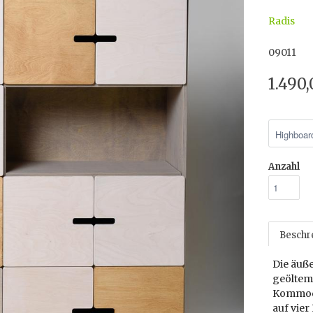
Radis
09011
1.490
Anzahl
Beschr
Die äuß
geöltem 
Kommode
auf vier