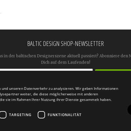
BALTIC DESIGN SHOP-NEWSLETTER
as in der baltischen Designerszene aktuell passiert? Abonniere den 
Dich auf dem Laufenden!
n und unseren Datenverkehr zu analysieren. Wir geben Informationen




ysepartner weiter, die diese möglicherweise mit anderen
r die sie im Rahmen Ihrer Nutzung ihrer Dienste gesammelt haben.
TARGETING
FUNKTIONALITÄT
n
Retoure
FAQ
AGB
Datenschutz
Widerrufsfor