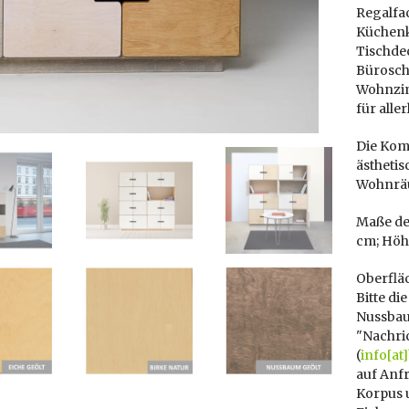
Regalfa
Küchenk
Tischde
Bürosch
Wohnzim
für alle
Die Kom
ästheti
Wohnrä
Maße des
cm; Höh
Oberflä
Bitte di
Nussbau
"Nachric
(
info[at
auf Anfr
Korpus u