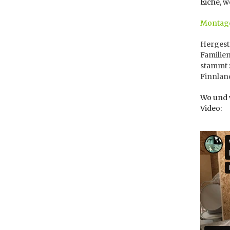
Eiche, w
Montage
Hergeste
Famili
stammt z
Finnland
Wo und w
Video: