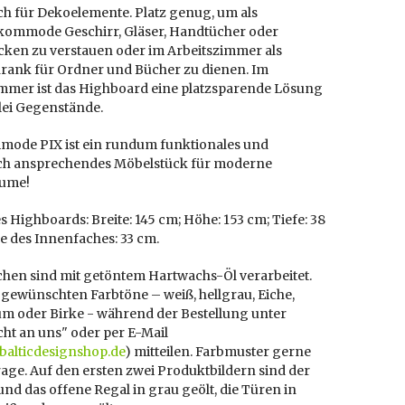
ch für Dekoelemente. Platz genug, um als
ommode Geschirr, Gläser, Handtücher oder
cken zu verstauen oder im Arbeitszimmer als
rank für Ordner und Bücher zu dienen. Im
mer ist das Highboard eine platzsparende Lösung
rlei Gegenstände.
mode PIX ist ein rundum funktionales und
sch ansprechendes Möbelstück für moderne
ume!
 Highboards: Breite: 145 cm; Höhe: 153 cm; Tiefe: 38
e des Innenfaches: 33 cm.
chen sind mit getöntem Hartwachs-Öl verarbeitet.
e gewünschten Farbtöne – weiß, hellgrau, Eiche,
m oder Birke - während der Bestellung unter
ht an uns" oder per E-Mail
]balticdesignshop.de
) mitteilen. Farbmuster gerne
age. Auf den ersten zwei Produktbildern sind der
nd das offene Regal in grau geölt, die Türen in