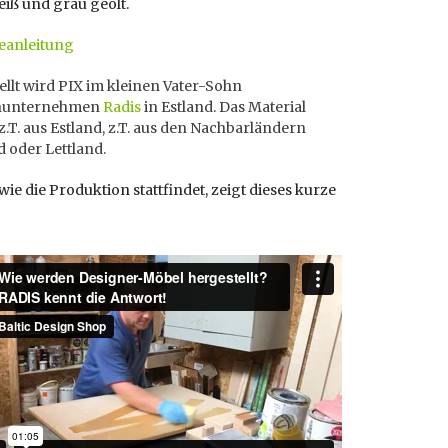
eiß und grau geölt.
anleitung
llt wird PIX im kleinen Vater-Sohn
enunternehmen
Radis
in Estland. Das Material
.T. aus Estland, z.T. aus den Nachbarländern
 oder Lettland.
ie die Produktion stattfindet, zeigt dieses kurze