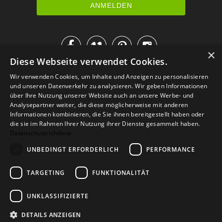




×
Diese Webseite verwendet Cookies.
IM KATALOG BLÄTTERN
Wir verwenden Cookies, um Inhalte und Anzeigen zu personalisieren
und unseren Datenverkehr zu analysieren. Wir geben Informationen
über Ihre Nutzung unserer Website auch an unsere Werbe- und
Analysepartner weiter, die diese möglicherweise mit anderen
Informationen kombinieren, die Sie ihnen bereitgestellt haben oder
die sie im Rahmen Ihrer Nutzung ihrer Dienste gesammelt haben.
Datenschutzrichtlinie
UNBEDINGT ERFORDERLICH
PERFORMANCE
TARGETING
FUNKTIONALITÄT
Versand
Zahlarten
Retoure
FAQ
AGB
Datenschutz
UNKLASSIFIZIERTE
Widerrufsformular
Impressum
DETAILS ANZEIGEN