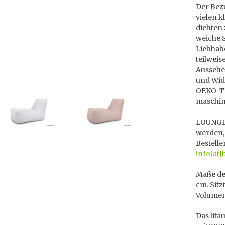
Der Bezu
vielen k
dichten
weiche S
Liebhab
teilweis
Aussehen
und Wide
OEKO-TEX
maschin
LOUNGE 
werden,
Bestelle
info[at]
Maße des
cm. Sitz
Volumen
Das lita