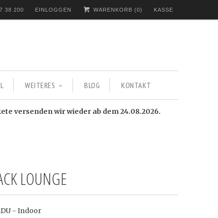
7 38 200
EINLOGGEN
WARENKORB (
0
)
KASSE
L
WEITERES
BLOG
KONTAKT
kete versenden wir wieder ab dem 24.08.2026.
SACK LOUNGE
ADU - Indoor