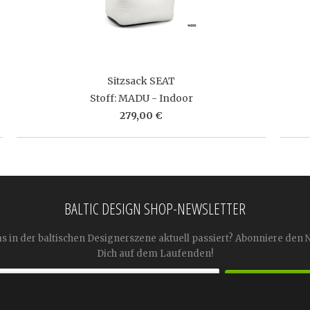
Sitzsack SEAT
Stoff: MADU - Indoor
279,00 €
BALTIC DESIGN SHOP-NEWSLETTER
as in der baltischen Designerszene aktuell passiert? Abonniere den 
Dich auf dem Laufenden!