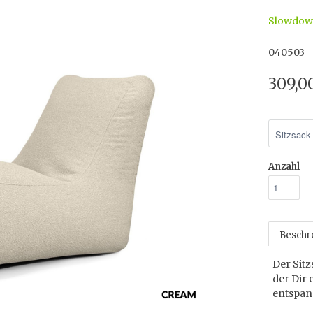
Slowdo
040503
309,0
Anzahl
Beschr
Der Sit
der Dir 
entspan