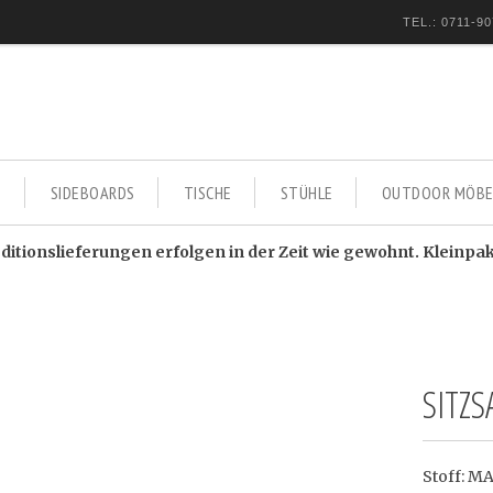
TEL.: 0711-90
E
SIDEBOARDS
TISCHE
STÜHLE
OUTDOOR MÖBE
itionslieferungen erfolgen in der Zeit wie gewohnt. Kleinpa
SITZ
Stoff: M