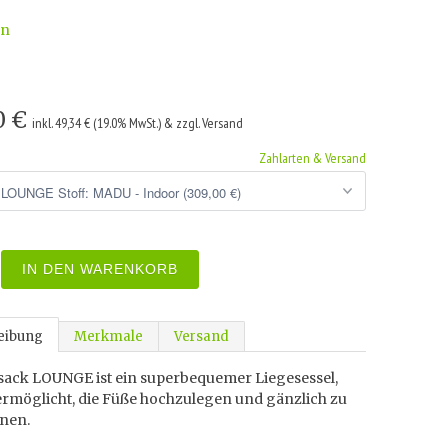
wn
0 €
inkl. 49,34 € (19.0% MwSt.) & zzgl. Versand
Zahlarten & Versand
IN DEN WARENKORB
eibung
Merkmale
Versand
zsack LOUNGE ist ein superbequemer Liegesessel,
ermöglicht, die Füße hochzulegen und gänzlich zu
nen.