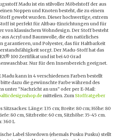
gsstoff Madu ist ein stilvoller Möbelstoff der aus
leinen Noppen und Knoten besteht, die zu einem
 Stoff gewebt wurden. Dieser hochwertige, extrem
toff ist perfekt für Altbau-Einrichtungen und für
er von klassischem Wohndesign. Der Stoff besteht
e aus Acryl und Baumwolle, die ein natürliches
 garantieren, und Polyester, das für Haltbarkeit
rstandsfähigkeit sorgt. Der Madu-Stoff hat das
® 100 Zertifikat und ist bei 40 Grad
enwaschbar. Nur für den Innenbereich geeignet.
Madu kann in 4 verschiedenen Farben bestellt
 bitte dazu die gewünschte Farbe während des
ns unter “Nachricht an uns” oder per E-Mail:
balticdesignshop.de
mitteilen. Zum
Stoffratgeber
 Sitzsackes: Länge: 135 cm; Breite: 80 cm; Höhe: 80
tiefe: 80 cm, Sitzbreite: 60 cm, Sitzhöhe: 35-45 cm.
: 360 L
uische Label
Slowdown (ehemals Pusku Pusku) stellt