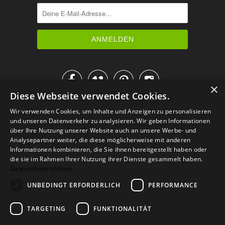




×
Diese Webseite verwendet Cookies.
IM KATALOG BLÄTTERN
Wir verwenden Cookies, um Inhalte und Anzeigen zu personalisieren
und unseren Datenverkehr zu analysieren. Wir geben Informationen
über Ihre Nutzung unserer Website auch an unsere Werbe- und
Analysepartner weiter, die diese möglicherweise mit anderen
Informationen kombinieren, die Sie ihnen bereitgestellt haben oder
die sie im Rahmen Ihrer Nutzung ihrer Dienste gesammelt haben.
Datenschutzrichtlinie
UNBEDINGT ERFORDERLICH
PERFORMANCE
TARGETING
FUNKTIONALITÄT
Versand
Zahlarten
Retoure
FAQ
AGB
Datenschutz