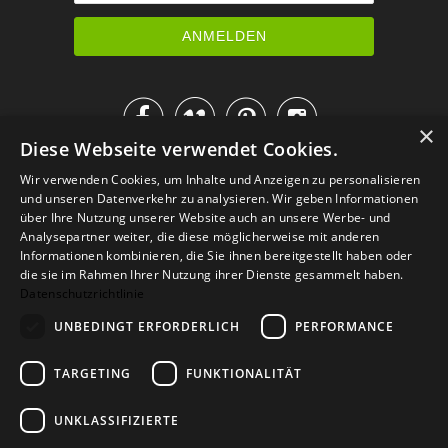




×
Diese Webseite verwendet Cookies.
IM KATALOG BLÄTTERN
Wir verwenden Cookies, um Inhalte und Anzeigen zu personalisieren
und unseren Datenverkehr zu analysieren. Wir geben Informationen
über Ihre Nutzung unserer Website auch an unsere Werbe- und
Analysepartner weiter, die diese möglicherweise mit anderen
Informationen kombinieren, die Sie ihnen bereitgestellt haben oder
die sie im Rahmen Ihrer Nutzung ihrer Dienste gesammelt haben.
Datenschutzrichtlinie
UNBEDINGT ERFORDERLICH
PERFORMANCE
TARGETING
FUNKTIONALITÄT
Versand
Zahlarten
Retoure
FAQ
AGB
Datenschutz
UNKLASSIFIZIERTE
Widerrufsformular
Impressum