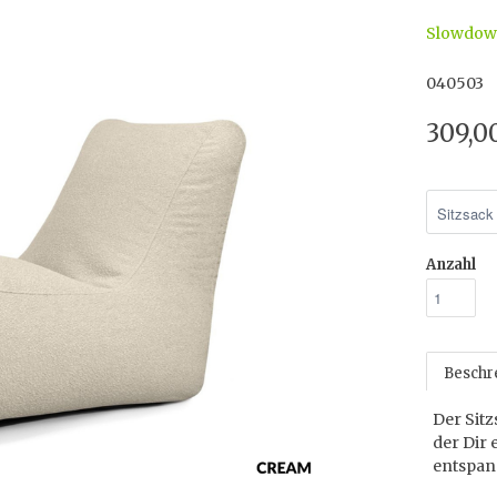
Slowdo
040503
309,0
Anzahl
Beschr
Der Sit
der Dir 
entspan