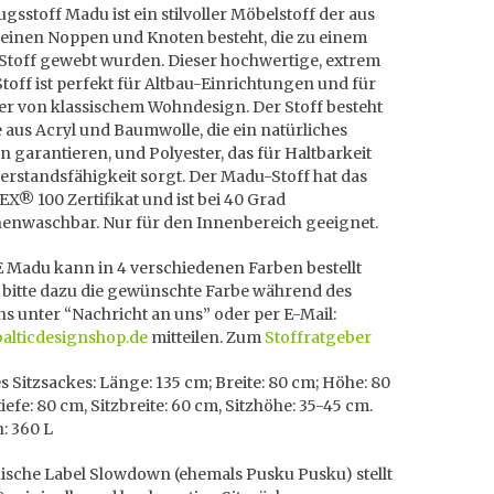
gsstoff Madu ist ein stilvoller Möbelstoff der aus
leinen Noppen und Knoten besteht, die zu einem
 Stoff gewebt wurden. Dieser hochwertige, extrem
toff ist perfekt für Altbau-Einrichtungen und für
er von klassischem Wohndesign. Der Stoff besteht
e aus Acryl und Baumwolle, die ein natürliches
 garantieren, und Polyester, das für Haltbarkeit
rstandsfähigkeit sorgt. Der Madu-Stoff hat das
® 100 Zertifikat und ist bei 40 Grad
enwaschbar. Nur für den Innenbereich geeignet.
Madu kann in 4 verschiedenen Farben bestellt
 bitte dazu die gewünschte Farbe während des
ns unter “Nachricht an uns” oder per E-Mail:
balticdesignshop.de
mitteilen. Zum
Stoffratgeber
 Sitzsackes: Länge: 135 cm; Breite: 80 cm; Höhe: 80
tiefe: 80 cm, Sitzbreite: 60 cm, Sitzhöhe: 35-45 cm.
: 360 L
uische Label
Slowdown (ehemals Pusku Pusku) stellt