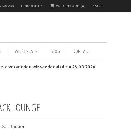
7 38 200
EINLOGGEN
WARENKORB (
0
)
KASSE
L
WEITERES
BLOG
KONTAKT
kete versenden wir wieder ab dem 24.08.2026.
SACK LOUNGE
ADU - Indoor