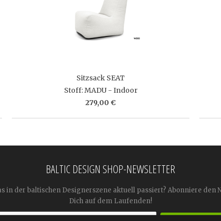
Sitzsack SEAT
Stoff: MADU - Indoor
279,00 €
BALTIC DESIGN SHOP-NEWSLETTER
as in der baltischen Designerszene aktuell passiert? Abonniere den 
Dich auf dem Laufenden!