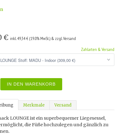
wn
0 €
inkl. 49,34 € (19.0% MwSt.) & zzgl. Versand
Zahlarten & Versand
IN DEN WARENKORB
eibung
Merkmale
Versand
zsack LOUNGE ist ein superbequemer Liegesessel,
ermöglicht, die Füße hochzulegen und gänzlich zu
nen.