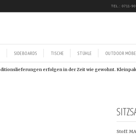
TEL.: 0711-90
E
SIDEBOARDS
TISCHE
STÜHLE
OUTDOOR MÖBE
itionslieferungen erfolgen in der Zeit wie gewohnt. Kleinpa
SITZ
Stoff: M