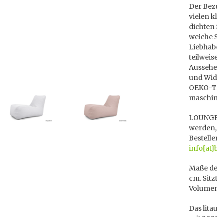
Der Bezu
vielen k
dichten
weiche S
Liebhab
teilweis
Aussehen
und Wide
OEKO-TEX
maschin
LOUNGE 
werden,
Bestelle
info[at]
Maße des
cm. Sitz
Volumen
Das lita