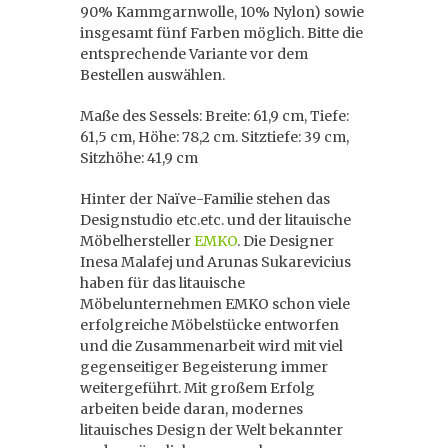
90% Kammgarnwolle, 10% Nylon) sowie
insgesamt fünf Farben möglich. Bitte die
entsprechende Variante vor dem
Bestellen auswählen.
Maße des Sessels: Breite: 61,9 cm, Tiefe:
61,5 cm, Höhe: 78,2 cm. Sitztiefe: 39 cm,
Sitzhöhe: 41,9 cm
Hinter der Naïve-Familie stehen das
Designstudio etc.etc. und der litauische
Möbelhersteller
EMKO
. Die Designer
Inesa Malafej und Arunas Sukarevicius
haben für das litauische
Möbelunternehmen EMKO schon viele
erfolgreiche Möbelstücke entworfen
und die Zusammenarbeit wird mit viel
gegenseitiger Begeisterung immer
weitergeführt. Mit großem Erfolg
arbeiten beide daran, modernes
litauisches Design der Welt bekannter