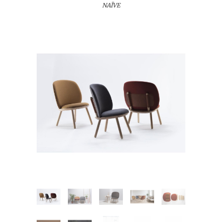
NAÏVE