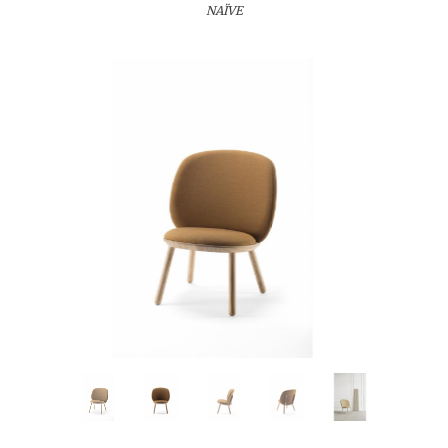
NAÏVE