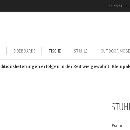
TEL.: 0711-90
E
SIDEBOARDS
TISCHE
STÜHLE
OUTDOOR MÖBE
itionslieferungen erfolgen in der Zeit wie gewohnt. Kleinpa
STUHL
Esche