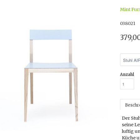
Mint Fur
038021
379,0
Anzahl
Beschr
Der Stu
seine L
luftig u
Küche u