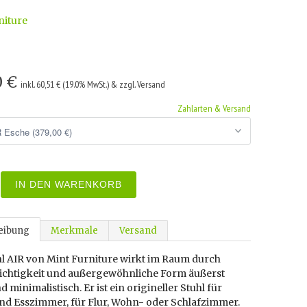
niture
0 €
inkl. 60,51 € (19.0% MwSt.) & zzgl. Versand
Zahlarten & Versand
IN DEN WARENKORB
eibung
Merkmale
Versand
hl AIR von Mint Furniture wirkt im Raum durch
eichtigkeit und außergewöhnliche Form äußerst
nd minimalistisch. Er ist ein origineller Stuhl für
nd Esszimmer, für Flur, Wohn- oder Schlafzimmer.