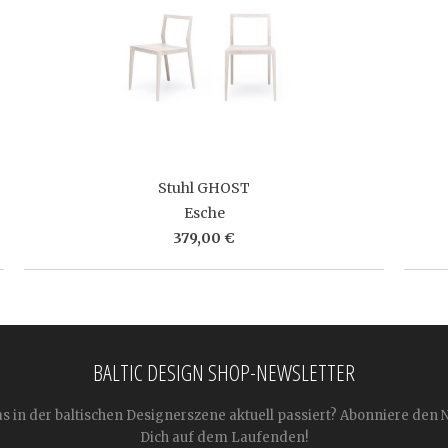
Stuhl GHOST
Esche
379,00 €
BALTIC DESIGN SHOP-NEWSLETTER
as in der baltischen Designerszene aktuell passiert? Abonniere den 
Dich auf dem Laufenden!