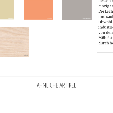
dessen 
einziga
Die Ligh
und sau
Obwohl 
industri
von den 
Möbelst
durch h
ÄHNLICHE ARTIKEL