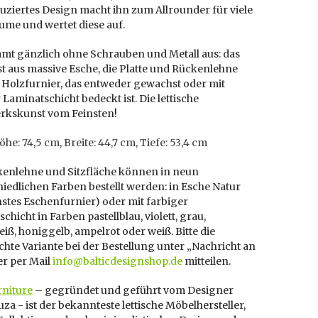
uziertes Design macht ihn zum Allrounder für viele
me und wertet diese auf.
mt gänzlich ohne Schrauben und Metall aus: das
ist aus massive Esche, die Platte und Rückenlehne
 Holzfurnier, das entweder gewachst oder mit
 Laminatschicht bedeckt ist. Die lettische
kskunst vom Feinsten!
he: 74,5 cm, Breite: 44,7 cm, Tiefe: 53,4 cm
kenlehne und Sitzfläche können in neun
iedlichen Farben bestellt werden: in Esche Natur
stes Eschenfurnier) oder mit farbiger
chicht in Farben pastellblau, violett, grau,
ß, honiggelb, ampelrot oder weiß. Bitte die
te Variante bei der Bestellung unter „Nachricht an
er per Mail
info@balticdesignshop.de
mitteilen.
rniture
– gegründet und geführt vom Designer
uza -
ist der bekannteste lettische Möbelhersteller,