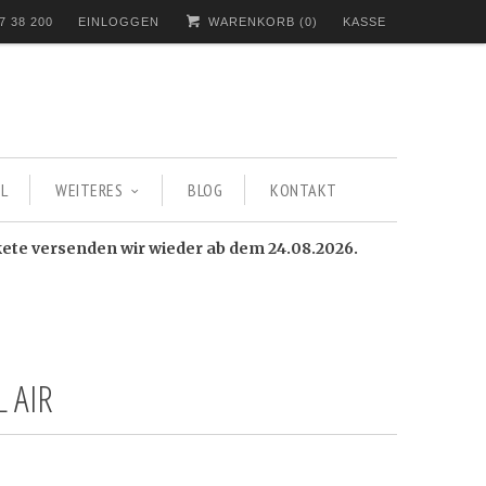
7 38 200
EINLOGGEN
WARENKORB (
0
)
KASSE
L
WEITERES
BLOG
KONTAKT
kete versenden wir wieder ab dem 24.08.2026.
 AIR