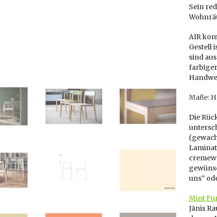
Sein red
Wohnräu
AIR kom
Gestell 
sind aus
farbiger
Handwer
Maße: Hö
Die Rüc
untersch
(gewach
Laminats
cremewei
gewünsch
uns“ od
Mint Fu
Jānis Ra