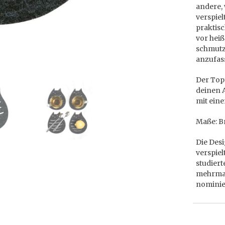
andere, 
verspiel
praktisc
vor hei
schmutz
anzufas
Der Topf
deinen A
mit eine
Maße: Br
Die Des
verspiel
studiert
mehrmal
nominie