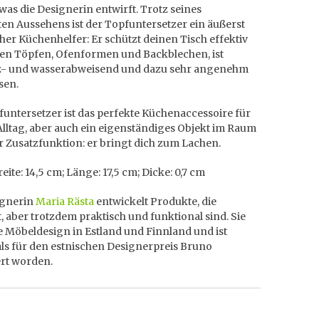
was die Designerin entwirft. Trotz seines
ten Aussehens ist der Topfuntersetzer ein äußerst
her Küchenhelfer: Er schützt deinen Tisch effektiv
ßen Töpfen, Ofenformen und Backblechen, ist
- und wasserabweisend und dazu sehr angenehm
sen.
untersetzer ist das perfekte Küchenaccessoire für
lltag, aber auch ein eigenständiges Objekt im Raum
r Zusatzfunktion: er bringt dich zum Lachen.
eite: 14,5 cm; Länge: 17,5 cm; Dicke: 0,7 cm
ignerin
Maria Rästa
entwickelt Produkte, die
t, aber trotzdem praktisch und funktional sind. Sie
e Möbeldesign in Estland und Finnland und ist
s für den estnischen Designerpreis Bruno
rt worden.