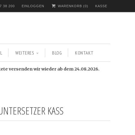
7 38 200
EINLOGGEN
WARENKORB (
0
)
KASSE
L
WEITERES
BLOG
KONTAKT
kete versenden wir wieder ab dem 24.08.2026.
UNTERSETZER KASS