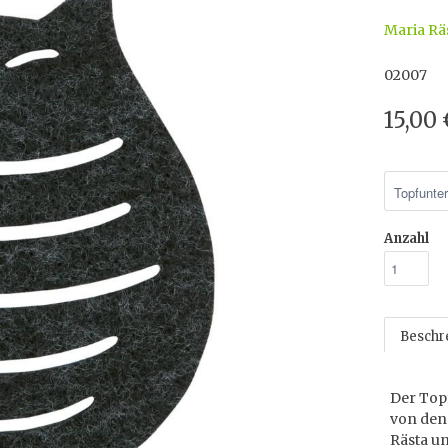
Maria Rä
02007
15,00
Anzahl
Beschr
Der Topf
von den
Rästa un