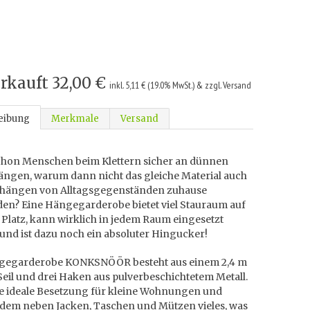
rkauft
32,00 €
inkl. 5,11 € (19.0% MwSt.) & zzgl. Versand
eibung
Merkmale
Versand
hon Menschen beim Klettern sicher an dünnen
hängen, warum dann nicht das gleiche Material auch
fhängen von Alltagsgegenständen zuhause
en? Eine Hängegarderobe bietet viel Stauraum auf
Platz, kann wirklich in jedem Raum eingesetzt
und ist dazu noch ein absoluter Hingucker!
gegarderobe KONKSNÖÖR besteht aus einem 2,4 m
eil und drei Haken aus pulverbeschichtetem Metall.
die ideale Besetzung für kleine Wohnungen und
indem neben Jacken, Taschen und Mützen vieles, was