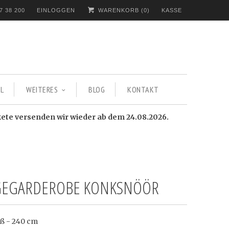
7 38 200
EINLOGGEN
WARENKORB (
0
)
KASSE
L
WEITERES
BLOG
KONTAKT
kete versenden wir wieder ab dem 24.08.2026.
EGARDEROBE KONKSNÖÖR
ß - 240 cm