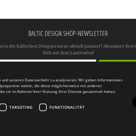
BALTIC DESIGN SHOP-NEWSLETTER
as in der baltischen Designerszene aktuell passiert? Abonniere den 
Dich auf dem Laufenden!
n und unseren Datenverkehr zu analysieren. Wir geben Informationen




ysepartner weiter, die diese möglicherweise mit anderen
r die sie im Rahmen Ihrer Nutzung ihrer Dienste gesammelt haben.
TARGETING
FUNKTIONALITÄT
n
Retoure
FAQ
AGB
Datenschutz
Widerrufsfor
© 2026
Baltic Design Shop
. Baltic Design Shop