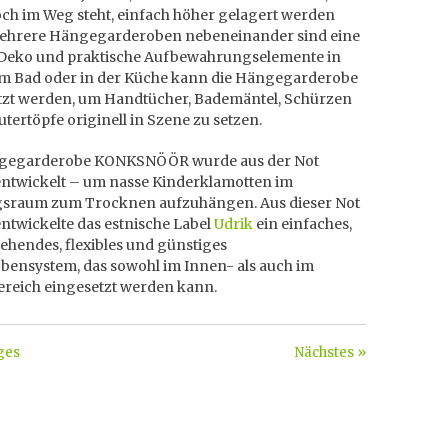
och im Weg steht, einfach höher gelagert werden
ehrere Hängegarderoben nebeneinander sind eine
Deko und praktische Aufbewahrungselemente in
Im Bad oder in der Küche kann die Hängegarderobe
tzt werden, um Handtücher, Bademäntel, Schürzen
tertöpfe originell in Szene zu setzen.
gegarderobe KONKSNÖÖR wurde aus der Not
entwickelt – um nasse Kinderklamotten im
sraum zum Trocknen aufzuhängen. Aus dieser Not
ntwickelte das estnische Label
Udrik
ein einfaches,
ehendes, flexibles und günstiges
bensystem, das sowohl im Innen- als auch im
reich eingesetzt werden kann.
ges
Nächstes »