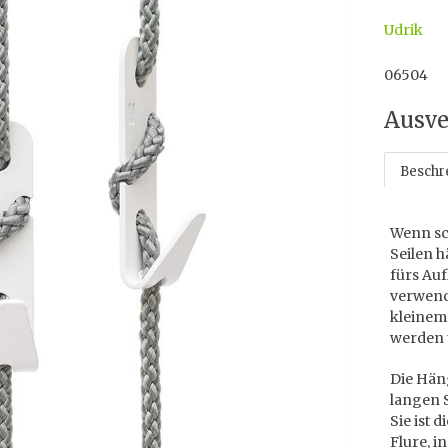
Udrik
06504
Ausve
Beschr
Wenn sc
Seilen 
fürs Au
verwend
kleinem 
werden 
Die Hän
langen S
Sie ist 
Flure, 