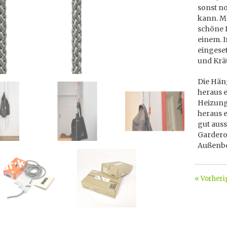
sonst n
kann. M
schöne 
einem. 
eingese
und Kräu
Die Hän
heraus 
Heizung
heraus e
gut auss
Gardero
Außenbe
« Vorheri