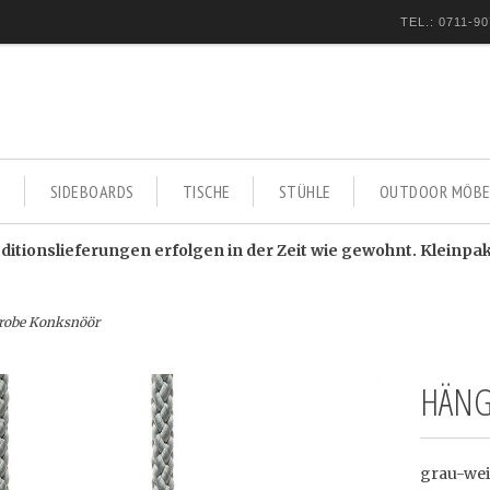
TEL.: 0711-90
E
SIDEBOARDS
TISCHE
STÜHLE
OUTDOOR MÖBE
itionslieferungen erfolgen in der Zeit wie gewohnt. Kleinpa
robe Konksnöör
HÄNG
grau-wei