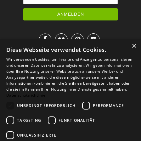




×
Diese Webseite verwendet Cookies.
IM KATALOG BLÄTTERN
Wir verwenden Cookies, um Inhalte und Anzeigen zu personalisieren
und unseren Datenverkehr zu analysieren. Wir geben Informationen
über Ihre Nutzung unserer Website auch an unsere Werbe- und
Analysepartner weiter, die diese möglicherweise mit anderen
Informationen kombinieren, die Sie ihnen bereitgestellt haben oder
die sie im Rahmen Ihrer Nutzung ihrer Dienste gesammelt haben.
Datenschutzrichtlinie
UNBEDINGT ERFORDERLICH
PERFORMANCE
TARGETING
FUNKTIONALITÄT
Versand
Zahlarten
Retoure
FAQ
AGB
Datenschutz
UNKLASSIFIZIERTE
Widerrufsformular
Impressum