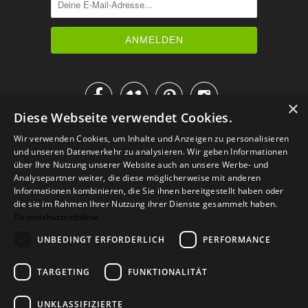




×
Diese Webseite verwendet Cookies.
IM KATALOG BLÄTTERN
Wir verwenden Cookies, um Inhalte und Anzeigen zu personalisieren
und unseren Datenverkehr zu analysieren. Wir geben Informationen
über Ihre Nutzung unserer Website auch an unsere Werbe- und
Analysepartner weiter, die diese möglicherweise mit anderen
Informationen kombinieren, die Sie ihnen bereitgestellt haben oder
die sie im Rahmen Ihrer Nutzung ihrer Dienste gesammelt haben.
Datenschutzrichtlinie
UNBEDINGT ERFORDERLICH
PERFORMANCE
TARGETING
FUNKTIONALITÄT
Versand
Zahlarten
Retoure
FAQ
AGB
Datenschutz
UNKLASSIFIZIERTE