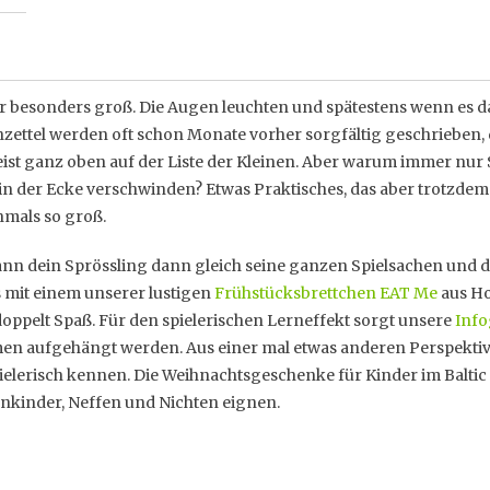
er besonders groß. Die Augen leuchten und spätestens wenn es
ettel werden oft schon Monate vorher sorgfältig geschrieben, d
eist ganz oben auf der Liste der Kleinen. Aber warum immer nur 
 der Ecke verschwinden? Etwas Praktisches, das aber trotzdem
hmals so groß.
nn dein Sprössling dann gleich seine ganzen Spielsachen und d
s mit einem unserer lustigen
Frühstücksbrettchen EAT Me
aus Hol
oppelt Spaß. Für den spielerischen Lerneffekt sorgt unsere
Info
n aufgehängt werden. Aus einer mal etwas anderen Perspektive 
spielerisch kennen. Die Weihnachtsgeschenke für Kinder im Balti
enkinder, Neffen und Nichten eignen.