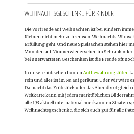
WEIHNACHTSGESCHENKE FÜR KINDER
Die Vorfreude auf Weihnachten ist bei Kindern imm
Kleinen nicht mehr zu bremsen. Weihnachts-Wunschz
Erfüllung geht. Und neue Spielsachen stehen hier m
Monaten auf Nimmerwiedersehen im Schrank oder in
bei unerwarteten Geschenken ist die Freude oft noc
In unsere hübschen bunten
Aufbewahrungstüten
ka
rein und alles ist im Nu aufgeräumt. Oder wir wäre e
Da macht das Frühstück oder das Abendbrot gleich d
Weltkarte kann mit jedem marktüblichen Bilderrahme
alle 193 aktuell international anerkannten Staaten 
Weihnachtsgeschenke, die sich auch gut für alle Pat