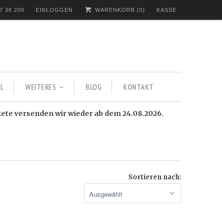
7 38 200
EINLOGGEN
WARENKORB (
0
)
KASSE
L
WEITERES
BLOG
KONTAKT
kete versenden wir wieder ab dem 24.08.2026.
Sortieren nach: