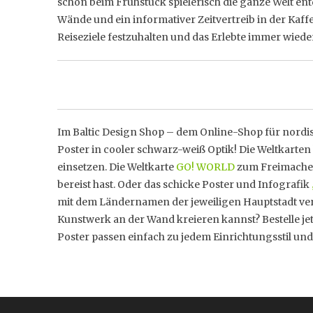
schon beim Frühstück spielerisch die ganze Welt ent
Wände und ein informativer Zeitvertreib in der Kaffe
Reiseziele festzuhalten und das Erlebte immer wied
Im Baltic Design Shop – dem Online-Shop für nordis
Poster in cooler schwarz-weiß Optik! Die Weltkarten
einsetzen. Die Weltkarte
GO! WORLD
zum Freimachen 
bereist hast. Oder das schicke Poster und Infografik
mit dem Ländernamen der jeweiligen Hauptstadt ver
Kunstwerk an der Wand kreieren kannst? Bestelle jet
Poster passen einfach zu jedem Einrichtungsstil u