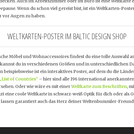
decken. Auch im Arbeitszimmer oder im Büro ist eine Weltkarte ei
epause. Wenn du schon viel gereist bist, ist ein Weltkarten-Post
er vor Augen zu haben.
WELTKARTEN-POSTER IM BALTIC DESIGN SHOP
che Möbel und Wohnaccessoires findest du eine tolle Auswahl a
 kannst du in verschiedenen Größen und in unterschiedlichen Da
beispielsweise ist ein interaktives Poster, auf dem du die Länd
„List of Countries“
– hier sind alle 196 international anerkannt
sehen. Oder wie wäre es mit einer
Weltkarte zum Beschriften
, m
zt eine coole Weltkarte in schwarz-weiß Optik für dich oder als
nd lassen garantiert auch das Herz deiner Weltenbummler-Freund