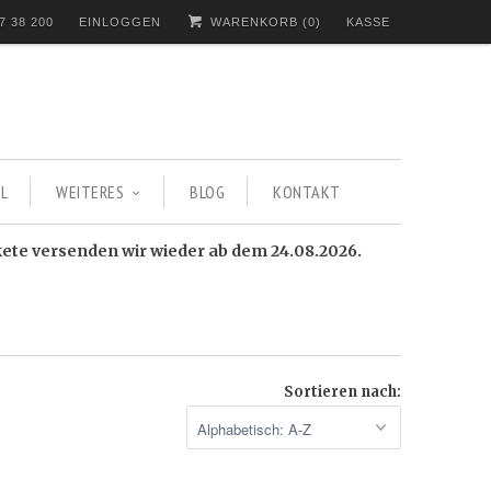
7 38 200
EINLOGGEN
WARENKORB (
0
)
KASSE
L
WEITERES
BLOG
KONTAKT
kete versenden wir wieder ab dem 24.08.2026.
Sortieren nach: