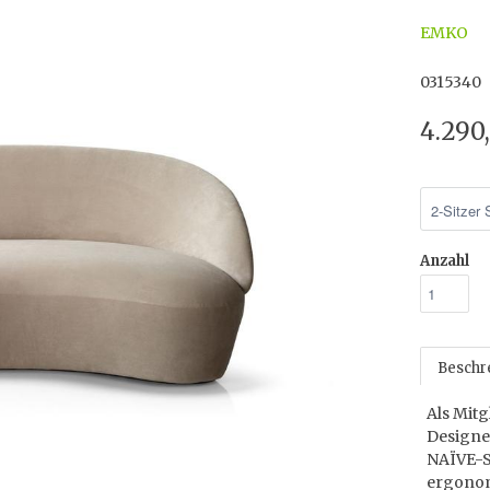
EMKO
0315340
4.290
Anzahl
Beschr
Als Mitg
Designe
NAÏVE-S
ergonom