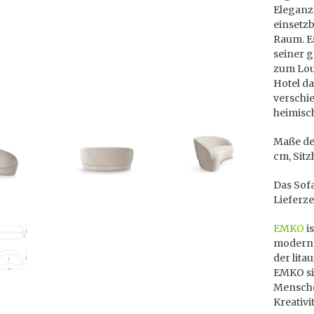
Eleganz 
einsetzb
Raum. E
seiner 
zum Lou
Hotel da
verschi
heimisc
Maße des
cm, Sitz
Das Sofa
Lieferze
EMKO
is
moderne
der lita
EMKO si
Menschen
Kreativi