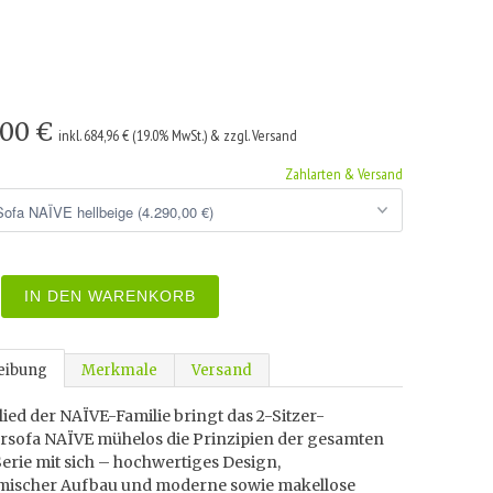
,00 €
inkl. 684,96 € (19.0% MwSt.) & zzgl. Versand
Zahlarten & Versand
IN DEN WARENKORB
eibung
Merkmale
Versand
lied der NAÏVE-Familie bringt das 2-Sitzer-
rsofa NAÏVE mühelos die Prinzipien der gesamten
erie mit sich – hochwertiges Design,
ischer Aufbau und moderne sowie makellose