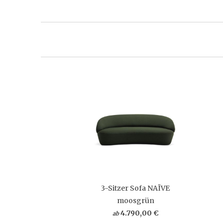
3-Sitzer Sofa NAÏVE
moosgrün
4.790,00 €
ab