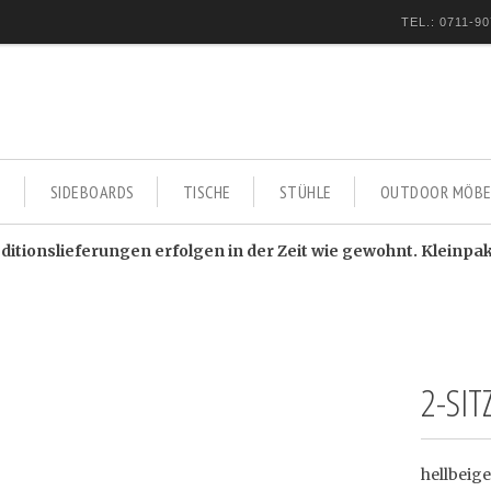
TEL.: 0711-90
E
SIDEBOARDS
TISCHE
STÜHLE
OUTDOOR MÖBE
itionslieferungen erfolgen in der Zeit wie gewohnt. Kleinpa
2-SIT
hellbeige