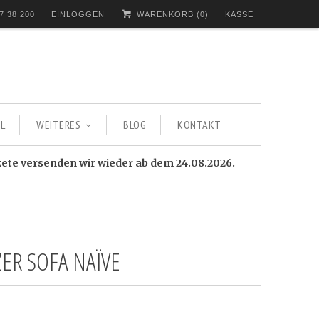
7 38 200
EINLOGGEN
WARENKORB (
0
)
KASSE
L
WEITERES
BLOG
KONTAKT
kete versenden wir wieder ab dem 24.08.2026.
ZER SOFA NAÏVE