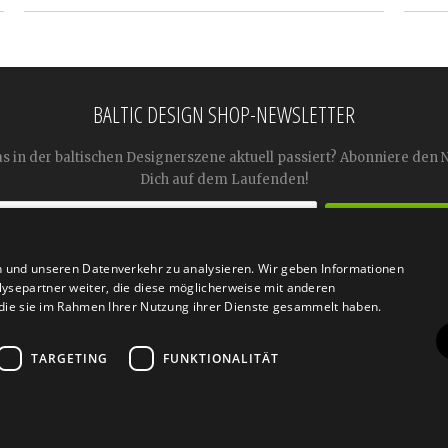
BALTIC DESIGN SHOP-NEWSLETTER
as in der baltischen Designerszene aktuell passiert? Abonniere den 
Dich auf dem Laufenden!
n und unseren Datenverkehr zu analysieren. Wir geben Informationen




ysepartner weiter, die diese möglicherweise mit anderen
r die sie im Rahmen Ihrer Nutzung ihrer Dienste gesammelt haben.
TARGETING
FUNKTIONALITÄT
n
Retoure
FAQ
AGB
Datenschutz
Widerrufsfor
© 2026
Baltic Design Shop
. Baltic Design Shop