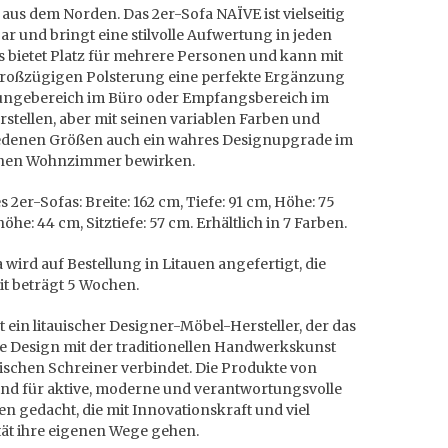
aus dem Norden. Das 2er-Sofa NAÏVE ist vielseitig
ar und bringt eine stilvolle Aufwertung in jeden
s bietet Platz für mehrere Personen und kann mit
großzügigen Polsterung eine perfekte Ergänzung
ngebereich im Büro oder Empfangsbereich im
rstellen, aber mit seinen variablen Farben und
edenen Größen auch ein wahres Designupgrade im
hen Wohnzimmer bewirken.
 2er-Sofas: Breite: 162 cm, Tiefe: 91 cm, Höhe: 75
höhe: 44 cm, Sitztiefe: 57 cm. Erhältlich in 7 Farben.
 wird auf Bestellung in Litauen angefertigt, die
it beträgt 5 Wochen.
t ein litauischer Designer-Möbel-Hersteller, der das
 Design mit der traditionellen Handwerkskunst
uischen Schreiner verbindet. Die Produkte von
nd für aktive, moderne und verantwortungsvolle
 gedacht, die mit Innovationskraft und viel
tät ihre eigenen Wege gehen.