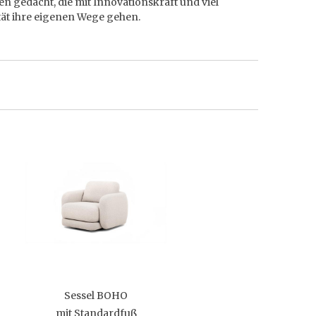
 gedacht, die mit Innovationskraft und viel
tät ihre eigenen Wege gehen.
Sessel BOHO
mit Standardfuß