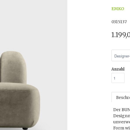
EMKO
0315137
1.199
Anzahl
Beschr
Der BUN
Designm
unverwec
Form wir