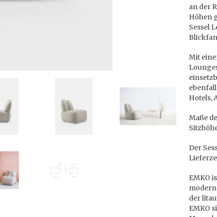
an der R
Höhen ge
Sessel L
Blickfa
Mit ein
Loungese
einsetz
ebenfal
Hotels, 
Maße des
Sitzhöhe
Der Sess
Lieferze
EMKO ist
moderne
der lita
EMKO si