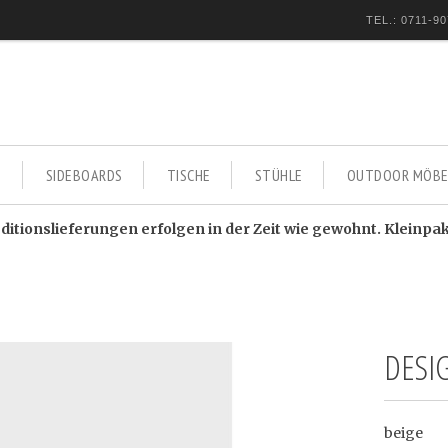
TEL.: 0711-90
E
SIDEBOARDS
TISCHE
STÜHLE
OUTDOOR MÖBE
itionslieferungen erfolgen in der Zeit wie gewohnt. Kleinpa
DESI
beige