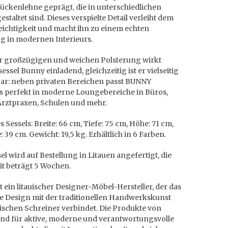
ückenlehne geprägt, die in unterschiedlichen
staltet sind. Dieses verspielte Detail verleiht dem
eichtigkeit und macht ihn zu einem echten
ng in modernen Interieurs.
er großzügigen und weichen Polsterung wirkt
ssel Bunny einladend, gleichzeitig ist er vielseitig
bar: neben privaten Bereichen passt BUNNY
ls perfekt in moderne Loungebereiche in Büros,
Arztpraxen, Schulen und mehr.
 Sessels: Breite: 66 cm, Tiefe: 75 cm, Höhe: 71 cm,
: 39 cm. Gewicht: 19,5 kg. Erhältlich in 6 Farben.
el wird auf Bestellung in Litauen angefertigt, die
it beträgt 5 Wochen.
 ein litauischer Designer-Möbel-Hersteller, der das
 Design mit der traditionellen Handwerkskunst
uischen Schreiner verbindet. Die Produkte von
nd für aktive, moderne und verantwortungsvolle