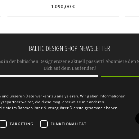
1.090,00 €
BALTIC DESIGN SHOP-NEWSLETTER
as in der baltischen Designerszene aktuell passiert? Abonniere den 
Dich auf dem Laufenden!
n und unseren Datenverkehr zu analysieren. Wir geben Informationen




ysepartner weiter, die diese möglicherweise mit anderen
r die sie im Rahmen Ihrer Nutzung ihrer Dienste gesammelt haben.
TARGETING
FUNKTIONALITÄT
n
Retoure
FAQ
AGB
Datenschutz
Widerrufsfor