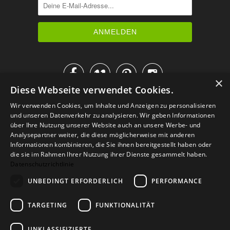




×
Diese Webseite verwendet Cookies.
IM KATALOG BLÄTTERN
Wir verwenden Cookies, um Inhalte und Anzeigen zu personalisieren
und unseren Datenverkehr zu analysieren. Wir geben Informationen
über Ihre Nutzung unserer Website auch an unsere Werbe- und
Analysepartner weiter, die diese möglicherweise mit anderen
Informationen kombinieren, die Sie ihnen bereitgestellt haben oder
die sie im Rahmen Ihrer Nutzung ihrer Dienste gesammelt haben.
Datenschutzrichtlinie
UNBEDINGT ERFORDERLICH
PERFORMANCE
TARGETING
FUNKTIONALITÄT
Versand
Zahlarten
Retoure
FAQ
AGB
Datenschutz
UNKLASSIFIZIERTE