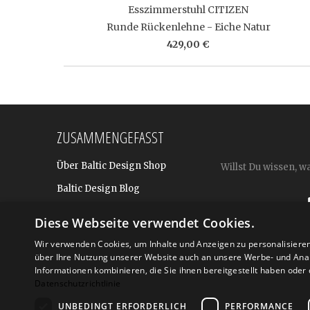
Esszimmerstuhl CITIZEN
Runde Rückenlehne - Eiche Natur
429,00 €
ZUSAMMENGEFASST
Über Baltic Design Shop
Willst Du wissen, w
Baltic Design Blog
Bekannt aus
Diese Webseite verwendet Cookies.
Presse
Wir verwenden Cookies, um Inhalte und Anzeigen zu personalisiere
über Ihre Nutzung unserer Website auch an unsere Werbe- und Anal
Für BtoB: Design Geschenke
Shop
Informationen kombinieren, die Sie ihnen bereitgestellt haben ode
Datenschutzrichtlinie
UNBEDINGT ERFORDERLICH
PERFORMANCE