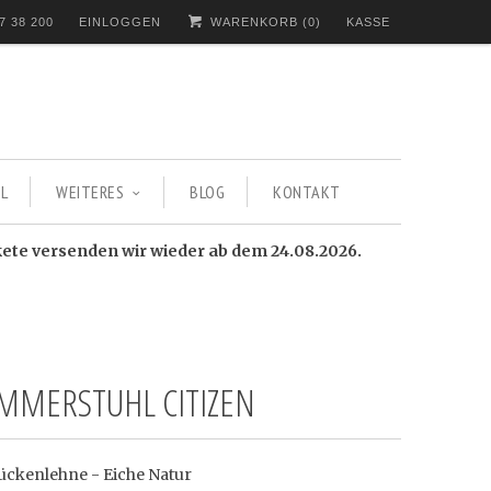
7 38 200
EINLOGGEN
WARENKORB (
0
)
KASSE
L
WEITERES
BLOG
KONTAKT
kete versenden wir wieder ab dem 24.08.2026.
IMMERSTUHL CITIZEN
ückenlehne - Eiche Natur