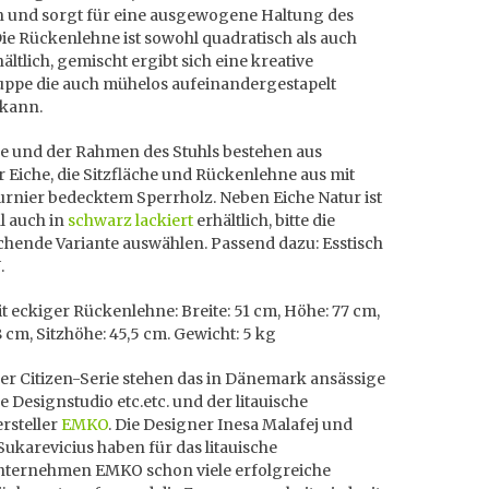
n und sorgt für eine ausgewogene Haltung des
Die Rückenlehne ist sowohl quadratisch als auch
ältlich, gemischt ergibt sich eine kreative
uppe die auch mühelos aufeinandergestapelt
kann.
ne und der Rahmen des Stuhls bestehen aus
 Eiche, die Sitzfläche und Rückenlehne aus mit
urnier bedecktem Sperrholz. Neben Eiche Natur ist
l auch in
schwarz lackiert
erhältlich, bitte die
chende Variante auswählen. Passend dazu: Esstisch
.
 eckiger Rückenlehne: Breite: 51 cm, Höhe: 77 cm,
8 cm, Sitzhöhe: 45,5 cm. Gewicht: 5 kg
er Citizen-Serie stehen das in Dänemark ansässige
he Designstudio etc.etc. und der litauische
rsteller
EMKO
. Die Designer Inesa Malafej und
ukarevicius haben für das litauische
ternehmen EMKO schon viele erfolgreiche