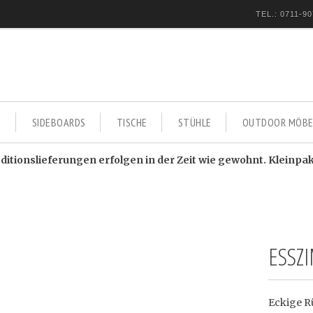
TEL.: 0711-90
E
SIDEBOARDS
TISCHE
STÜHLE
OUTDOOR MÖBE
itionslieferungen erfolgen in der Zeit wie gewohnt. Kleinpa
ESSZ
Eckige R