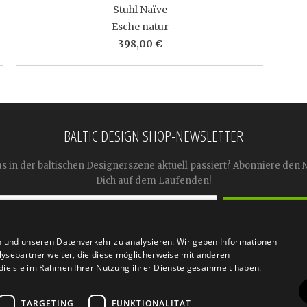
Stuhl Naïve
Esche natur
398,00 €
BALTIC DESIGN SHOP-NEWSLETTER
as in der baltischen Designerszene aktuell passiert? Abonniere den 
Dich auf dem Laufenden!
n und unseren Datenverkehr zu analysieren. Wir geben Informationen




ysepartner weiter, die diese möglicherweise mit anderen
r die sie im Rahmen Ihrer Nutzung ihrer Dienste gesammelt haben.
TARGETING
FUNKTIONALITÄT