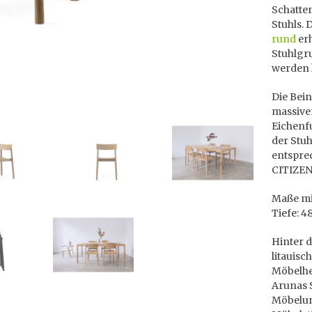
Schatte
Stuhls. 
rund
erh
Stuhlgr
werden 
Die Bei
massiver
Eichenf
der Stuh
entspre
CITIZEN
Maße mit
Tiefe: 4
Hinter d
litauisc
Möbelhe
Arunas S
Möbelun