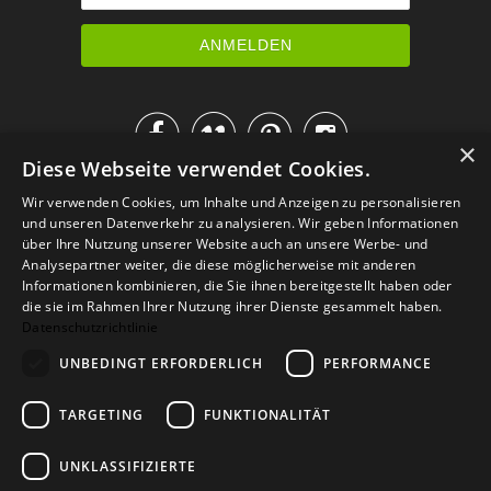




×
Diese Webseite verwendet Cookies.
IM KATALOG BLÄTTERN
Wir verwenden Cookies, um Inhalte und Anzeigen zu personalisieren
und unseren Datenverkehr zu analysieren. Wir geben Informationen
über Ihre Nutzung unserer Website auch an unsere Werbe- und
Analysepartner weiter, die diese möglicherweise mit anderen
Informationen kombinieren, die Sie ihnen bereitgestellt haben oder
die sie im Rahmen Ihrer Nutzung ihrer Dienste gesammelt haben.
Datenschutzrichtlinie
UNBEDINGT ERFORDERLICH
PERFORMANCE
TARGETING
FUNKTIONALITÄT
Versand
Zahlarten
Retoure
FAQ
AGB
Datenschutz
UNKLASSIFIZIERTE
Widerrufsformular
Impressum