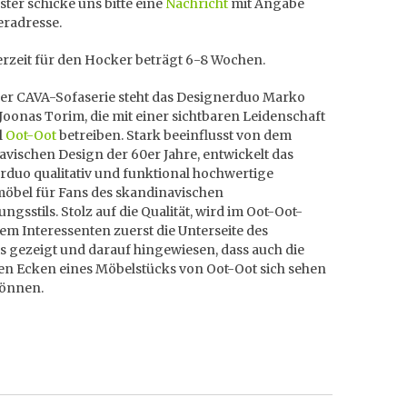
ter schicke uns bitte eine
Nachricht
mit Angabe
eradresse.
erzeit für den Hocker beträgt 6-8 Wochen.
der CAVA-Sofaserie steht das Designerduo Marko
Joonas Torim, die mit einer sichtbaren Leidenschaft
l
Oot-Oot
betreiben. Stark beeinflusst von dem
vischen Design der 60er Jahre, entwickelt das
rduo qualitativ und funktional hochwertige
möbel für Fans des skandinavischen
ungsstils. Stolz auf die Qualität, wird im Oot-Oot-
em Interessenten zuerst die Unterseite des
s gezeigt und darauf hingewiesen, dass auch die
ten Ecken eines Möbelstücks von Oot-Oot sich sehen
können.