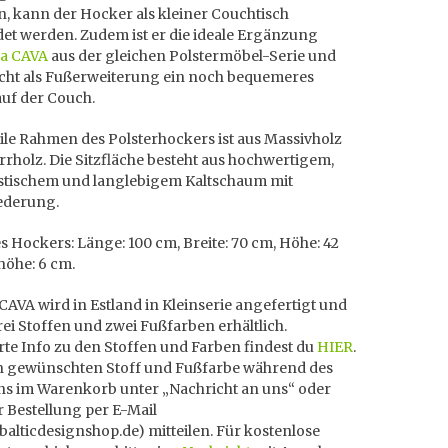
, kann der Hocker als kleiner Couchtisch
et werden. Zudem ist er die ideale Ergänzung
a CAVA
aus der gleichen Polstermöbel-Serie und
cht als Fußerweiterung ein noch bequemeres
auf der Couch.
ile Rahmen des Polsterhockers ist aus Massivholz
rholz. Die Sitzfläche besteht aus hochwertigem,
stischem und langlebigem Kaltschaum mit
ederung.
 Hockers: Länge: 100 cm, Breite: 70 cm, Höhe: 42
höhe: 6 cm.
AVA wird in Estland in Kleinserie angefertigt und
drei Stoffen und zwei Fußfarben erhältlich.
erte Info zu den Stoffen und Farben findest du
HIER
.
en gewünschten Stoff und Fußfarbe während des
ens im Warenkorb unter „Nachricht an uns“ oder
 Bestellung per E-Mail
]balticdesignshop.de) mitteilen. Für kostenlose