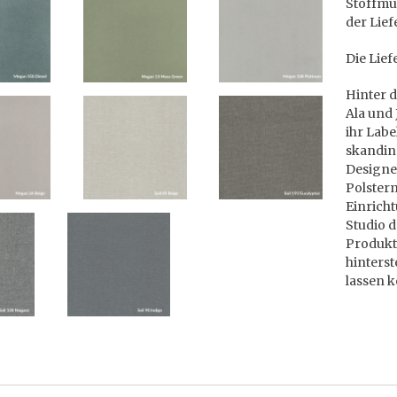
Stoffmus
der Lief
Die Lief
Hinter 
Ala und 
ihr Labe
skandina
Designe
Polster
Einricht
Studio d
Produkt
hinters
lassen 