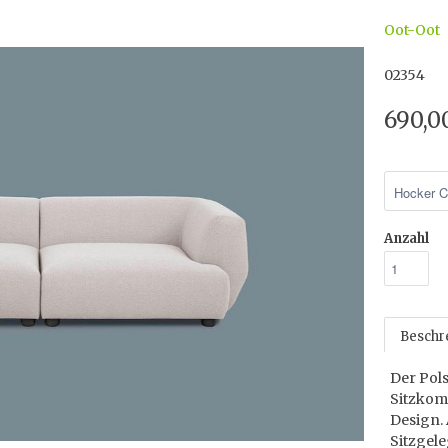
Oot-Oot
02354
690,0
Anzahl
Beschr
Der Pol
Sitzkom
Design. 
Sitzgel