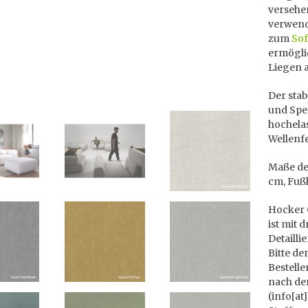
versehen
verwend
zum
Sof
ermögli
Liegen 
Der stab
und Sper
hochela
Wellenf
Maße des
cm, Fuß
Hocker C
ist mit 
Detailli
Bitte d
Bestell
nach der
(info[at