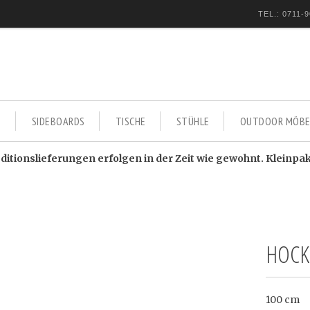
TEL.: 0711-9
E
SIDEBOARDS
TISCHE
STÜHLE
OUTDOOR MÖBE
itionslieferungen erfolgen in der Zeit wie gewohnt. Kleinpa
HOCK
100 cm