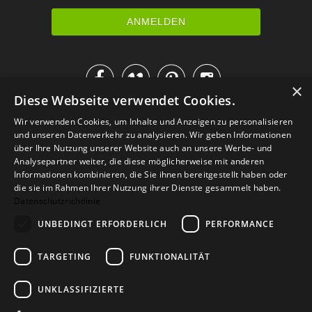




×
Diese Webseite verwendet Cookies.
IM KATALOG BLÄTTERN
Wir verwenden Cookies, um Inhalte und Anzeigen zu personalisieren
und unseren Datenverkehr zu analysieren. Wir geben Informationen
über Ihre Nutzung unserer Website auch an unsere Werbe- und
Analysepartner weiter, die diese möglicherweise mit anderen
Informationen kombinieren, die Sie ihnen bereitgestellt haben oder
die sie im Rahmen Ihrer Nutzung ihrer Dienste gesammelt haben.
Datenschutzrichtlinie
UNBEDINGT ERFORDERLICH
PERFORMANCE
TARGETING
FUNKTIONALITÄT
Versand
Zahlarten
Retoure
FAQ
AGB
Datenschutz
UNKLASSIFIZIERTE
Widerrufsformular
Impressum