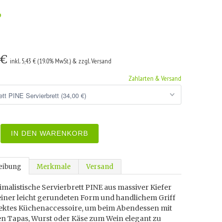
o
 €
inkl. 5,43 € (19.0% MwSt.) & zzgl. Versand
Zahlarten & Versand
IN DEN WARENKORB
eibung
Merkmale
Versand
malistische Servierbrett PINE aus massiver Kiefer
seiner leicht gerundeten Form und handlichem Griff
fektes Küchenaccessoire, um beim Abendessen mit
n Tapas, Wurst oder Käse zum Wein elegant zu