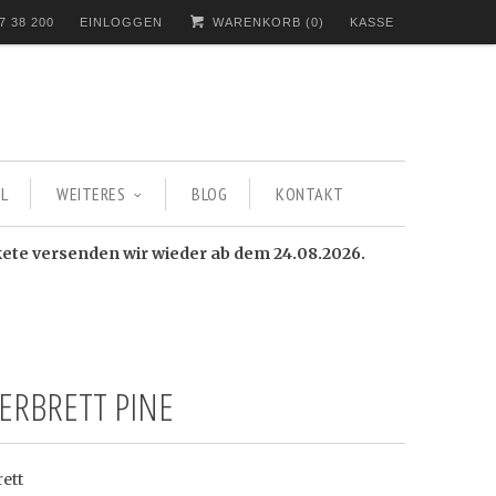
7 38 200
EINLOGGEN
WARENKORB (
0
)
KASSE
L
WEITERES
BLOG
KONTAKT
kete versenden wir wieder ab dem 24.08.2026.
IERBRETT PINE
ett