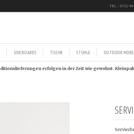
TEL.: 0711-90
E
SIDEBOARDS
TISCHE
STÜHLE
OUTDOOR MÖBE
itionslieferungen erfolgen in der Zeit wie gewohnt. Kleinpa
SERV
Servierbr