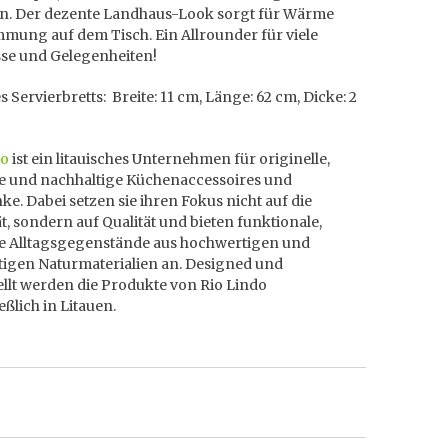
en. Der dezente Landhaus-Look sorgt für Wärme
mung auf dem Tisch. Ein Allrounder für viele
sse und Gelegenheiten!
 Servierbretts: Breite: 11 cm, Länge: 62 cm, Dicke: 2
do
ist ein litauisches Unternehmen für originelle,
le und nachhaltige Küchenaccessoires und
e. Dabei setzen sie ihren Fokus nicht auf die
t, sondern auf Qualität und bieten funktionale,
le Alltagsgegenstände aus hochwertigen und
tigen Naturmaterialien an. Designed und
llt werden die Produkte von Rio Lindo
eßlich in Litauen.