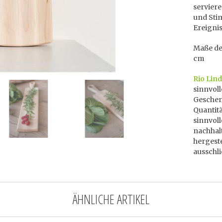
servier
und Stim
Ereigni
Maße des
cm
Rio Lin
sinnvol
Geschenk
Quantitä
sinnvol
nachhal
hergeste
ausschli
ÄHNLICHE ARTIKEL