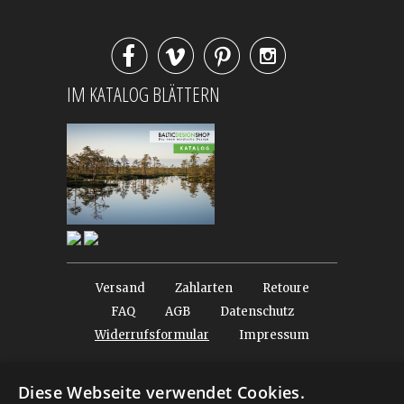




IM KATALOG BLÄTTERN
Versand
Zahlarten
Retoure
FAQ
AGB
Datenschutz
Widerrufsformular
Impressum
© 2026
Baltic Design Shop
. Baltic Design Shop
Diese Webseite verwendet Cookies.