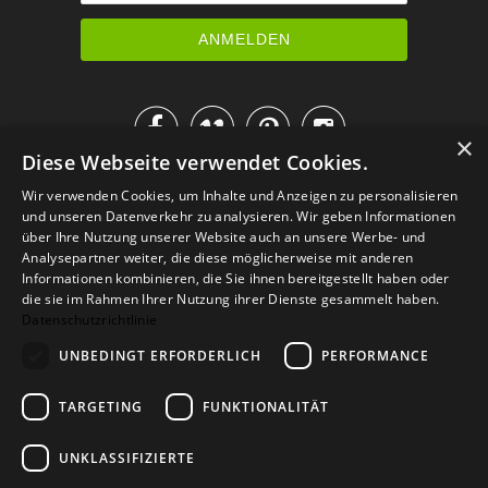




×
Diese Webseite verwendet Cookies.
IM KATALOG BLÄTTERN
Wir verwenden Cookies, um Inhalte und Anzeigen zu personalisieren
und unseren Datenverkehr zu analysieren. Wir geben Informationen
über Ihre Nutzung unserer Website auch an unsere Werbe- und
Analysepartner weiter, die diese möglicherweise mit anderen
Informationen kombinieren, die Sie ihnen bereitgestellt haben oder
die sie im Rahmen Ihrer Nutzung ihrer Dienste gesammelt haben.
Datenschutzrichtlinie
UNBEDINGT ERFORDERLICH
PERFORMANCE
TARGETING
FUNKTIONALITÄT
Versand
Zahlarten
Retoure
FAQ
AGB
Datenschutz
UNKLASSIFIZIERTE
Widerrufsformular
Impressum