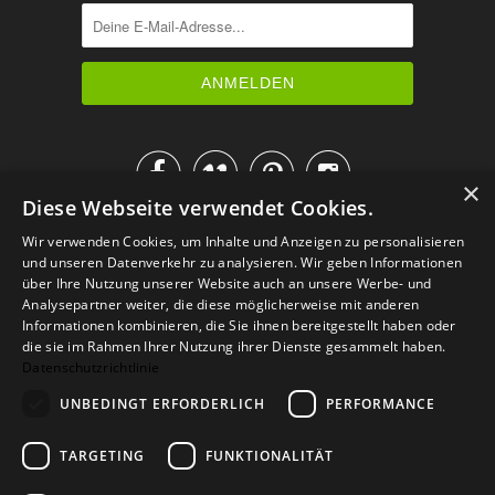




×
Diese Webseite verwendet Cookies.
IM KATALOG BLÄTTERN
Wir verwenden Cookies, um Inhalte und Anzeigen zu personalisieren
und unseren Datenverkehr zu analysieren. Wir geben Informationen
über Ihre Nutzung unserer Website auch an unsere Werbe- und
Analysepartner weiter, die diese möglicherweise mit anderen
Informationen kombinieren, die Sie ihnen bereitgestellt haben oder
die sie im Rahmen Ihrer Nutzung ihrer Dienste gesammelt haben.
Datenschutzrichtlinie
UNBEDINGT ERFORDERLICH
PERFORMANCE
TARGETING
FUNKTIONALITÄT
Versand
Zahlarten
Retoure
FAQ
AGB
Datenschutz