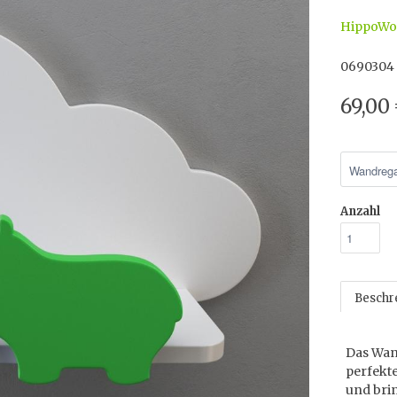
HippoWo
0690304
69,00
Anzahl
Beschr
Das Wand
perfekt
und brin