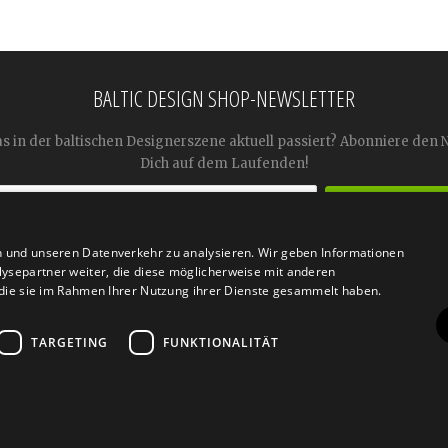
BALTIC DESIGN SHOP-NEWSLETTER
as in der baltischen Designerszene aktuell passiert? Abonniere den 
Dich auf dem Laufenden!
n und unseren Datenverkehr zu analysieren. Wir geben Informationen




ysepartner weiter, die diese möglicherweise mit anderen
r die sie im Rahmen Ihrer Nutzung ihrer Dienste gesammelt haben.
TARGETING
FUNKTIONALITÄT
n
Retoure
FAQ
AGB
Datenschutz
Widerrufsfor
© 2026
Baltic Design Shop
. Baltic Design Shop