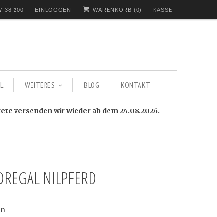
7 38 200
EINLOGGEN
WARENKORB (
0
)
KASSE
L
WEITERES
BLOG
KONTAKT
kete versenden wir wieder ab dem 24.08.2026.
REGAL NILPFERD
ün