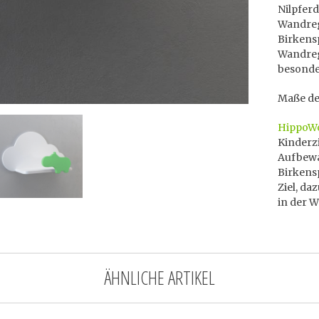
Nilpferd
Wandreg
Birkens
Wandreg
besonder
Maße des
HippoW
Kinderz
Aufbewa
Birkensp
Ziel, da
in der W
ÄHNLICHE ARTIKEL