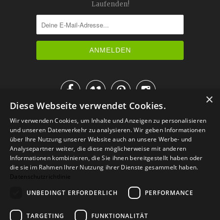
Laufenden!




×
Diese Webseite verwendet Cookies.
IM KATALOG BLÄTTERN
Wir verwenden Cookies, um Inhalte und Anzeigen zu personalisieren
und unseren Datenverkehr zu analysieren. Wir geben Informationen
über Ihre Nutzung unserer Website auch an unsere Werbe- und
Analysepartner weiter, die diese möglicherweise mit anderen
Informationen kombinieren, die Sie ihnen bereitgestellt haben oder
die sie im Rahmen Ihrer Nutzung ihrer Dienste gesammelt haben.
Datenschutzrichtlinie
UNBEDINGT ERFORDERLICH
PERFORMANCE
TARGETING
FUNKTIONALITÄT
Versand
Zahlarten
Retoure