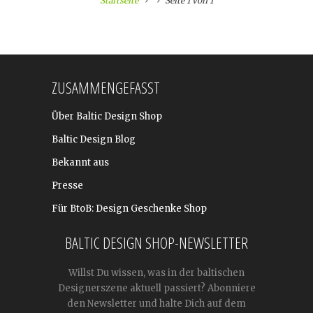
Startseite
Seite 1 von 1
ZUSAMMENGEFASST
Über Baltic Design Shop
Baltic Design Blog
Bekannt aus
Presse
Für BtoB: Design Geschenke Shop
BALTIC DESIGN SHOP-NEWSLETTER
Willst Du wissen, was in der baltischen
Designerszene aktuell passiert? Abonniere
den Newsletter und halte Dich auf dem