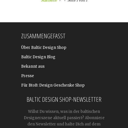
Startseite
Seite 1 von 1
ZUSAMMENGEFASST
Über Baltic Design Shop
Baltic Design Blog
Bekannt aus
Presse
Für BtoB: Design Geschenke Shop
BALTIC DESIGN SHOP-NEWSLETTER
Willst Du wissen, was in der baltischen
Designerszene aktuell passiert? Abonniere
den Newsletter und halte Dich auf dem