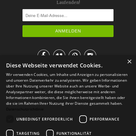
Laufenden!




×
Diese Webseite verwendet Cookies.
IM KATALOG BLÄTTERN
Wir verwenden Cookies, um Inhalte und Anzeigen zu personalisieren
und unseren Datenverkehr zu analysieren. Wir geben Informationen
über Ihre Nutzung unserer Website auch an unsere Werbe- und
Analysepartner weiter, die diese möglicherweise mit anderen
Informationen kombinieren, die Sie ihnen bereitgestellt haben oder
die sie im Rahmen Ihrer Nutzung ihrer Dienste gesammelt haben.
Datenschutzrichtlinie
UNBEDINGT ERFORDERLICH
PERFORMANCE
TARGETING
FUNKTIONALITÄT
Versand
Zahlarten
Retoure