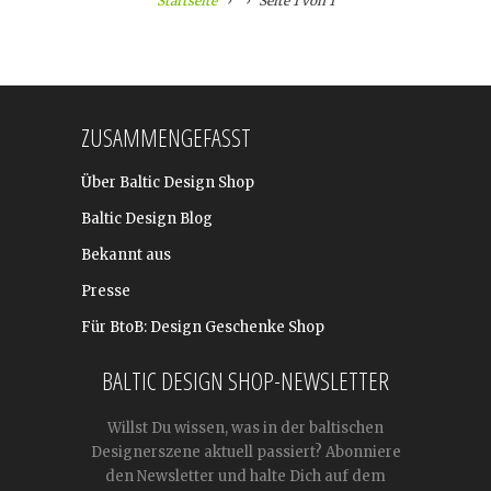
Startseite
Seite 1 von 1
ZUSAMMENGEFASST
Über Baltic Design Shop
Baltic Design Blog
Bekannt aus
Presse
Für BtoB: Design Geschenke Shop
BALTIC DESIGN SHOP-NEWSLETTER
Willst Du wissen, was in der baltischen
Designerszene aktuell passiert? Abonniere
den Newsletter und halte Dich auf dem