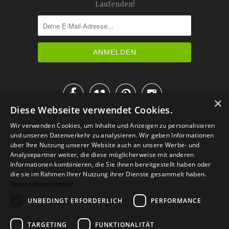
Laufenden!




×
Diese Webseite verwendet Cookies.
IM KATALOG BLÄTTERN
Wir verwenden Cookies, um Inhalte und Anzeigen zu personalisieren
und unseren Datenverkehr zu analysieren. Wir geben Informationen
über Ihre Nutzung unserer Website auch an unsere Werbe- und
Analysepartner weiter, die diese möglicherweise mit anderen
Informationen kombinieren, die Sie ihnen bereitgestellt haben oder
die sie im Rahmen Ihrer Nutzung ihrer Dienste gesammelt haben.
Datenschutzrichtlinie
UNBEDINGT ERFORDERLICH
PERFORMANCE
TARGETING
FUNKTIONALITÄT
Versand
Zahlarten
Retoure