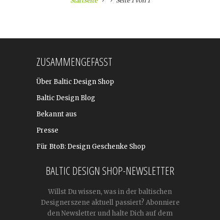
Startseite
Seite 1 von 1
ZUSAMMENGEFASST
Über Baltic Design Shop
Baltic Design Blog
Bekannt aus
Presse
Für BtoB: Design Geschenke Shop
BALTIC DESIGN SHOP-NEWSLETTER
Willst Du wissen, was in der baltischen
Designerszene aktuell passiert? Abonniere
den Newsletter und halte Dich auf dem