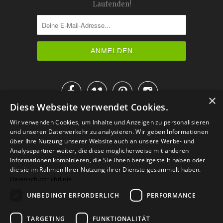
Laufenden!




×
Diese Webseite verwendet Cookies.
IM KATALOG BLÄTTERN
Wir verwenden Cookies, um Inhalte und Anzeigen zu personalisieren
und unseren Datenverkehr zu analysieren. Wir geben Informationen
über Ihre Nutzung unserer Website auch an unsere Werbe- und
Analysepartner weiter, die diese möglicherweise mit anderen
Informationen kombinieren, die Sie ihnen bereitgestellt haben oder
die sie im Rahmen Ihrer Nutzung ihrer Dienste gesammelt haben.
Datenschutzrichtlinie
UNBEDINGT ERFORDERLICH
PERFORMANCE
TARGETING
FUNKTIONALITÄT
Versand
Zahlarten
Retoure