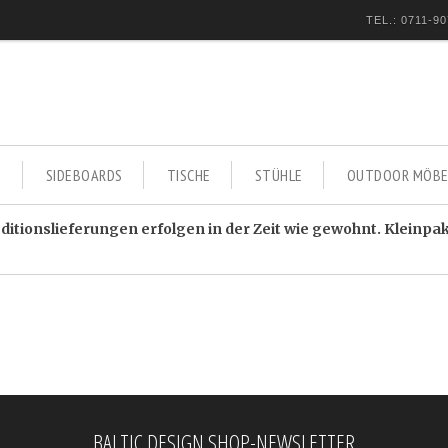
TEL.: 0711-90
E
SIDEBOARDS
TISCHE
STÜHLE
OUTDOOR MÖBE
itionslieferungen erfolgen in der Zeit wie gewohnt. Kleinpa
BALTIC DESIGN SHOP-NEWSLETTER