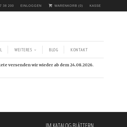
7 38 200
EINLOGGEN
WARENKORB (
0
)
KASSE
L
WEITERES
BLOG
KONTAKT
kete versenden wir wieder ab dem 24.08.2026.
IM KATALOG BLÄTTERN