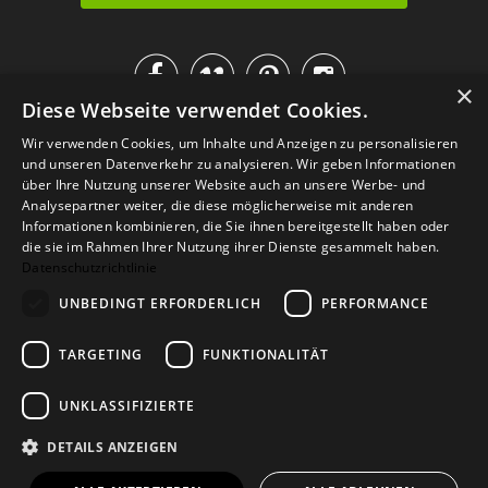




×
Diese Webseite verwendet Cookies.
IM KATALOG BLÄTTERN
Wir verwenden Cookies, um Inhalte und Anzeigen zu personalisieren
und unseren Datenverkehr zu analysieren. Wir geben Informationen
über Ihre Nutzung unserer Website auch an unsere Werbe- und
Analysepartner weiter, die diese möglicherweise mit anderen
Informationen kombinieren, die Sie ihnen bereitgestellt haben oder
die sie im Rahmen Ihrer Nutzung ihrer Dienste gesammelt haben.
Datenschutzrichtlinie
UNBEDINGT ERFORDERLICH
PERFORMANCE
TARGETING
FUNKTIONALITÄT
Versand
Zahlarten
Retoure
FAQ
AGB
Datenschutz
UNKLASSIFIZIERTE
Widerrufsformular
Impressum
DETAILS ANZEIGEN
© 2026
Baltic Design Shop
. Baltic Design Shop