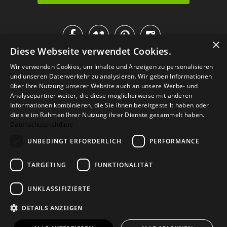




×
Diese Webseite verwendet Cookies.
IM KATALOG BLÄTTERN
Wir verwenden Cookies, um Inhalte und Anzeigen zu personalisieren
und unseren Datenverkehr zu analysieren. Wir geben Informationen
über Ihre Nutzung unserer Website auch an unsere Werbe- und
Analysepartner weiter, die diese möglicherweise mit anderen
Informationen kombinieren, die Sie ihnen bereitgestellt haben oder
die sie im Rahmen Ihrer Nutzung ihrer Dienste gesammelt haben.
Datenschutzrichtlinie
UNBEDINGT ERFORDERLICH
PERFORMANCE
TARGETING
FUNKTIONALITÄT
Versand
Zahlarten
Retoure
FAQ
AGB
Datenschutz
UNKLASSIFIZIERTE
Widerrufsformular
Impressum
DETAILS ANZEIGEN
© 2026
Baltic Design Shop
. Baltic Design Shop