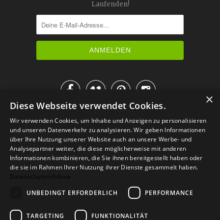
Laufenden!




×
Diese Webseite verwendet Cookies.
IM KATALOG BLÄTTERN
Wir verwenden Cookies, um Inhalte und Anzeigen zu personalisieren
und unseren Datenverkehr zu analysieren. Wir geben Informationen
über Ihre Nutzung unserer Website auch an unsere Werbe- und
Analysepartner weiter, die diese möglicherweise mit anderen
Informationen kombinieren, die Sie ihnen bereitgestellt haben oder
die sie im Rahmen Ihrer Nutzung ihrer Dienste gesammelt haben.
Datenschutzrichtlinie
UNBEDINGT ERFORDERLICH
PERFORMANCE
TARGETING
FUNKTIONALITÄT
Versand
Zahlarten
Retoure