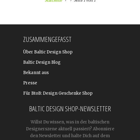
Startseite
Seite 1 von 1
ZUSAMMENGEFASST
Über Baltic Design Shop
Baltic Design Blog
Bekannt aus
Presse
Für BtoB: Design Geschenke Shop
BALTIC DESIGN SHOP-NEWSLETTER
Willst Du wissen, was in der baltischen
Designerszene aktuell passiert? Abonniere
den Newsletter und halte Dich auf dem