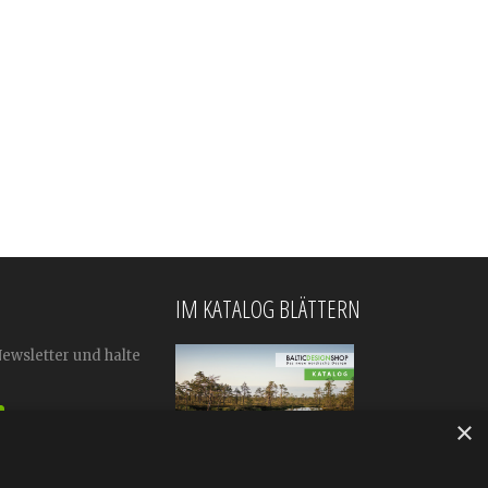
IM KATALOG BLÄTTERN
Newsletter und halte
×