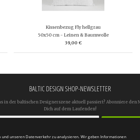
Kissenbezug Fly hellgrau
50x50 cm - Leinen & Baumwolle
39,00 €
BALTIC DESIGN SHOP-NEWSLETTER
as in der baltischen Designerszene aktuell passiert? Abonniere den 
Dich auf dem Laufenden!
n und unseren Datenverkehr zu analysieren. Wir geben Informationen