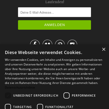
Laufenden!




×
Diese Webseite verwendet Cookies.
IM KATALOG BLÄTTERN
Wir verwenden Cookies, um Inhalte und Anzeigen zu personalisieren
und unseren Datenverkehr zu analysieren. Wir geben Informationen
über Ihre Nutzung unserer Website auch an unsere Werbe- und
Analysepartner weiter, die diese möglicherweise mit anderen
Informationen kombinieren, die Sie ihnen bereitgestellt haben oder
die sie im Rahmen Ihrer Nutzung ihrer Dienste gesammelt haben.
Datenschutzrichtlinie
UNBEDINGT ERFORDERLICH
PERFORMANCE
TARGETING
FUNKTIONALITÄT
Versand
Zahlarten
Retoure