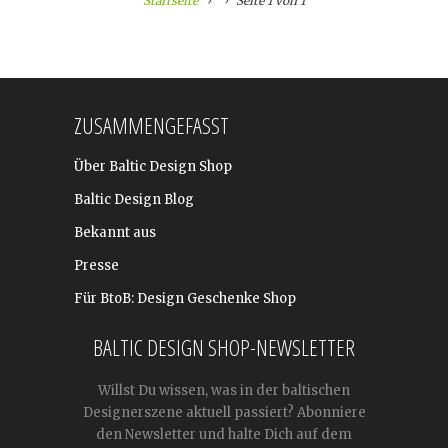
Startseite
Seite 1 von 1
ZUSAMMENGEFASST
Über Baltic Design Shop
Baltic Design Blog
Bekannt aus
Presse
Für BtoB: Design Geschenke Shop
BALTIC DESIGN SHOP-NEWSLETTER
Willst Du wissen, was in der baltischen
Designerszene aktuell passiert? Abonniere
den Newsletter und halte Dich auf dem