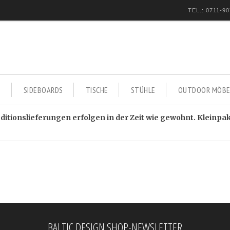
TEL.: 0711-90
E
SIDEBOARDS
TISCHE
STÜHLE
OUTDOOR MÖBE
itionslieferungen erfolgen in der Zeit wie gewohnt. Kleinpa
BALTIC DESIGN SHOP-NEWSLETTER