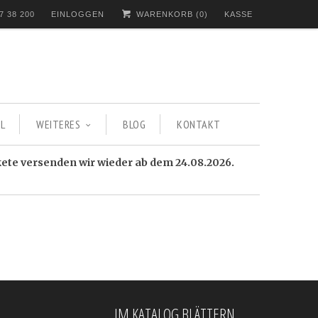
7 38 200
EINLOGGEN
WARENKORB (
0
)
KASSE
L
WEITERES
BLOG
KONTAKT
kete versenden wir wieder ab dem 24.08.2026.
IM KATALOG BLÄTTERN