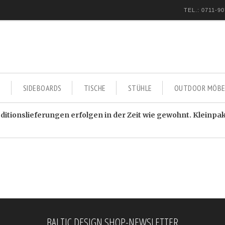
TEL.: 0711-90
E
SIDEBOARDS
TISCHE
STÜHLE
OUTDOOR MÖBE
itionslieferungen erfolgen in der Zeit wie gewohnt. Kleinpa
BALTIC DESIGN SHOP-NEWSLETTER