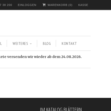
7 38 200
EINLOGGEN
WARENKORB (
0
)
KASSE
L
WEITERES
BLOG
KONTAKT
kete versenden wir wieder ab dem 24.08.2026.
IM KATALOG BLÄTTERN