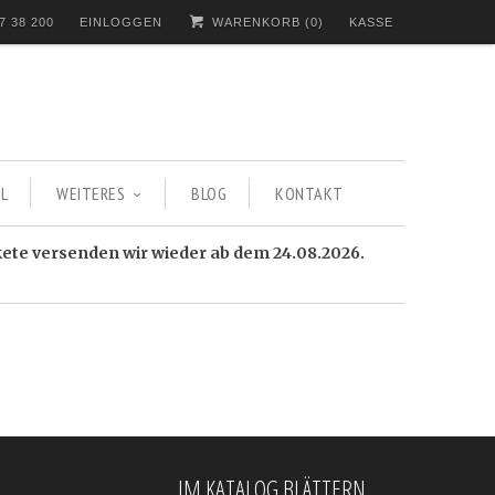
7 38 200
EINLOGGEN
WARENKORB (
0
)
KASSE
L
WEITERES
BLOG
KONTAKT
kete versenden wir wieder ab dem 24.08.2026.
IM KATALOG BLÄTTERN