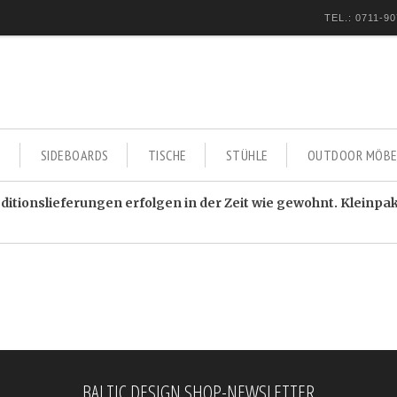
TEL.: 0711-90
E
SIDEBOARDS
TISCHE
STÜHLE
OUTDOOR MÖBE
itionslieferungen erfolgen in der Zeit wie gewohnt. Kleinpa
BALTIC DESIGN SHOP-NEWSLETTER