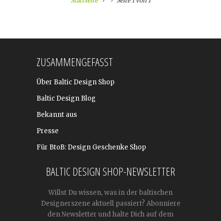
Startseite
Seite 1 von 1
ZUSAMMENGEFASST
Über Baltic Design Shop
Baltic Design Blog
Bekannt aus
Presse
Für BtoB: Design Geschenke Shop
BALTIC DESIGN SHOP-NEWSLETTER
Willst Du wissen, was in der baltischen
Designerszene aktuell passiert? Abonniere
den Newsletter und halte Dich auf dem