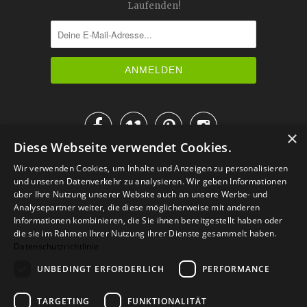
Laufenden!




×
Diese Webseite verwendet Cookies.
IM KATALOG BLÄTTERN
Wir verwenden Cookies, um Inhalte und Anzeigen zu personalisieren
und unseren Datenverkehr zu analysieren. Wir geben Informationen
über Ihre Nutzung unserer Website auch an unsere Werbe- und
Analysepartner weiter, die diese möglicherweise mit anderen
Informationen kombinieren, die Sie ihnen bereitgestellt haben oder
die sie im Rahmen Ihrer Nutzung ihrer Dienste gesammelt haben.
Datenschutzrichtlinie
UNBEDINGT ERFORDERLICH
PERFORMANCE
TARGETING
FUNKTIONALITÄT
Versand
Zahlarten
Retoure