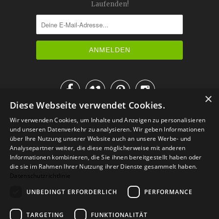
Laufenden!




×
Diese Webseite verwendet Cookies.
IM KATALOG BLÄTTERN
Wir verwenden Cookies, um Inhalte und Anzeigen zu personalisieren
und unseren Datenverkehr zu analysieren. Wir geben Informationen
über Ihre Nutzung unserer Website auch an unsere Werbe- und
Analysepartner weiter, die diese möglicherweise mit anderen
Informationen kombinieren, die Sie ihnen bereitgestellt haben oder
die sie im Rahmen Ihrer Nutzung ihrer Dienste gesammelt haben.
Datenschutzrichtlinie
UNBEDINGT ERFORDERLICH
PERFORMANCE
TARGETING
FUNKTIONALITÄT
Versand
Zahlarten
Retoure