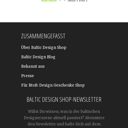
Startseite
Seite 1 von 1
ZUSAMMENGEFASST
Über Baltic Design Shop
Baltic Design Blog
Bekannt aus
Presse
Für BtoB: Design Geschenke Shop
BALTIC DESIGN SHOP-NEWSLETTER
Willst Du wissen, was in der baltischen
Designerszene aktuell passiert? Abonniere
den Newsletter und halte Dich auf dem