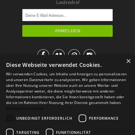
Laufenden!




×
Diese Webseite verwendet Cookies.
IM KATALOG BLÄTTERN
Wir verwenden Cookies, um Inhalte und Anzeigen zu personalisieren
und unseren Datenverkehr zu analysieren. Wir geben Informationen
über Ihre Nutzung unserer Website auch an unsere Werbe- und
Analysepartner weiter, die diese möglicherweise mit anderen
Informationen kombinieren, die Sie ihnen bereitgestellt haben oder
die sie im Rahmen Ihrer Nutzung ihrer Dienste gesammelt haben.
Datenschutzrichtlinie
UNBEDINGT ERFORDERLICH
PERFORMANCE
TARGETING
FUNKTIONALITÄT
Versand
Zahlarten
Retoure