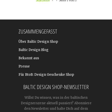
Startseite
Seite 1 von 1
ZUSAMMENGEFASST
Über Baltic Design Shop
Baltic Design Blog
Bekannt aus
Presse
Für BtoB: Design Geschenke Shop
BALTIC DESIGN SHOP-NEWSLETTER
Willst Du wissen, was in der baltischen
Designerszene aktuell passiert? Abonniere
den Newsletter und halte Dich auf dem