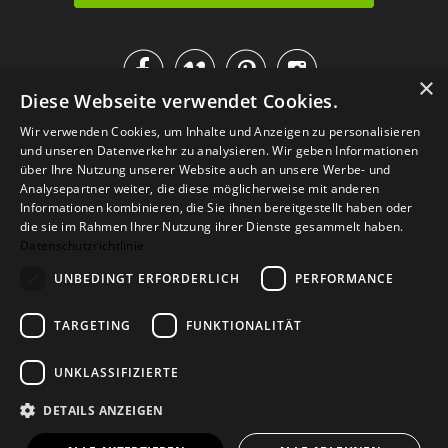




×
Diese Webseite verwendet Cookies.
IM KATALOG BLÄTTERN
Wir verwenden Cookies, um Inhalte und Anzeigen zu personalisieren
und unseren Datenverkehr zu analysieren. Wir geben Informationen
über Ihre Nutzung unserer Website auch an unsere Werbe- und
Analysepartner weiter, die diese möglicherweise mit anderen
Informationen kombinieren, die Sie ihnen bereitgestellt haben oder
die sie im Rahmen Ihrer Nutzung ihrer Dienste gesammelt haben.
Datenschutzrichtlinie
UNBEDINGT ERFORDERLICH
PERFORMANCE
TARGETING
FUNKTIONALITÄT
Versand
Zahlarten
Retoure
FAQ
AGB
Datenschutz
UNKLASSIFIZIERTE
Widerrufsformular
Impressum
DETAILS ANZEIGEN
© 2026
Baltic Design Shop
. Baltic Design Shop